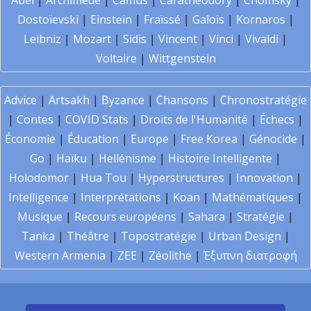
Abel
|
Archimède
|
Camus
|
Carathéodory
|
Chomsky
|
Dostoïevski
|
Einstein
|
Fraïssé
|
Galois
|
Kornaros
|
Leibniz
|
Mozart
|
Sidis
|
Vincent
|
Vinci
|
Vivaldi
|
Voltaire
|
Wittgenstein
Advice
|
Artsakh
|
Byzance
|
Chansons
|
Chronostratégie
|
Contes
|
COVID Stats
|
Droits de l'Humanité
|
Échecs
|
Économie
|
Éducation
|
Europe
|
Free Korea
|
Génocide
|
Go
|
Haïku
|
Hellénisme
|
Histoire Intelligente
|
Holodomor
|
Hua Tou
|
Hyperstructures
|
Innovation
|
Intelligence
|
Interprétations
|
Koan
|
Mathématiques
|
Musique
|
Recours européens
|
Sahara
|
Stratégie
|
Tanka
|
Théâtre
|
Topostratégie
|
Urban Design
|
Western Armenia
|
ZEE
|
Zéolithe
|
Έξυπνη διατροφή