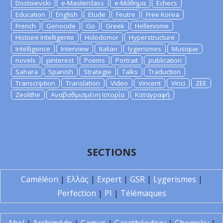
Dostoievski
e-Masterclass
e-Μάθημα
Echecs
Education
English
Etude
Feutre
Free Korea
French
Genocide
Go
Greek
Hellenisme
Histoire Intelligente
Holodomor
Hyperstructure
Intelligence
Interview
Italian
lygerismes
Musique
novels
pinterest
Poems
Portrait
publication
Sahara
Spanish
Strategie
Talks
Traduction
Transcription
Translation
Video
Vincent
Vinci
ZEE
Zeolithe
Αναβαθμισμένη Ιστορία
Καταγραφή
SECTIONS
Caméléon
|
Ελλάς
|
Expert
|
GSR
|
Lygerismes
|
Perfection
|
PI
|
Télémaques