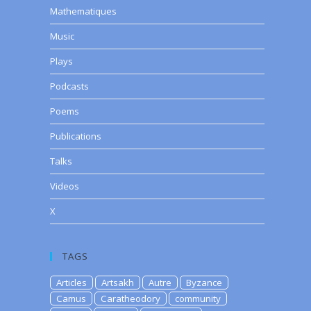
Mathematiques
Music
Plays
Podcasts
Poems
Publications
Talks
Videos
X
TAGS
Articles
Artsakh
Autre
Byzance
Camus
Caratheodory
community