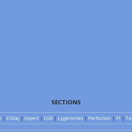
SECTIONS
n
|
Ελλάς
|
Expert
|
GSR
|
Lygerismes
|
Perfection
|
PI
|
Té