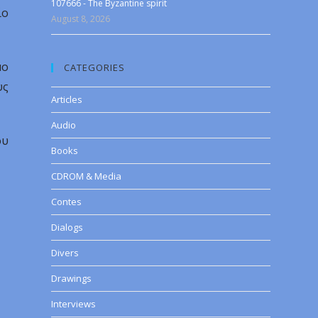
107666 - The Byzantine spirit
ίο
August 8, 2026
μο
CATEGORIES
υς
Articles
Audio
ου
Books
CDROM & Media
Contes
Dialogs
Divers
Drawings
Interviews