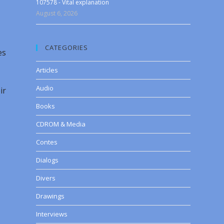
107578 - Vital explanation
August 6, 2026
CATEGORIES
es
Articles
Audio
ir
Books
CDROM & Media
Contes
Dialogs
Divers
Drawings
Interviews