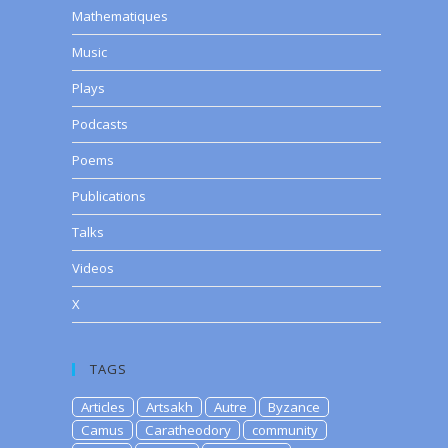
Mathematiques
Music
Plays
Podcasts
Poems
Publications
Talks
Videos
X
TAGS
Articles
Artsakh
Autre
Byzance
Camus
Caratheodory
community