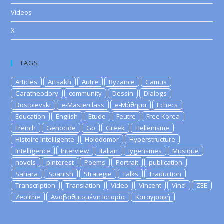
Videos
X
TAGS
Articles
Artsakh
Autre
Byzance
Camus
Caratheodory
community
Dessin
Dialogs
Dostoievski
e-Masterclass
e-Μάθημα
Echecs
Education
English
Etude
Feutre
Free Korea
French
Genocide
Go
Greek
Hellenisme
Histoire Intelligente
Holodomor
Hyperstructure
Intelligence
Interview
Italian
lygerismes
Musique
novels
pinterest
Poems
Portrait
publication
Sahara
Spanish
Strategie
Talks
Traduction
Transcription
Translation
Video
Vincent
Vinci
ZEE
Zeolithe
Αναβαθμισμένη Ιστορία
Καταγραφή