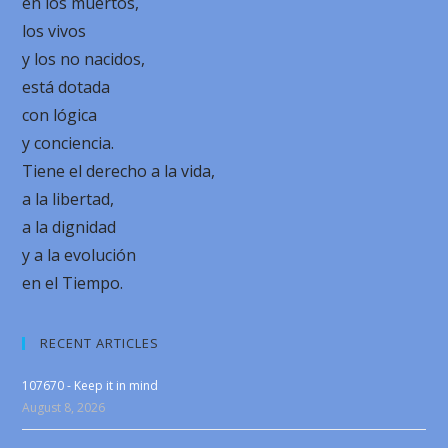
en los muertos,
los vivos
y los no nacidos,
está dotada
con lógica
y conciencia.
Tiene el derecho a la vida,
a la libertad,
a la dignidad
y a la evolución
en el Tiempo.
RECENT ARTICLES
107670 - Keep it in mind
August 8, 2026