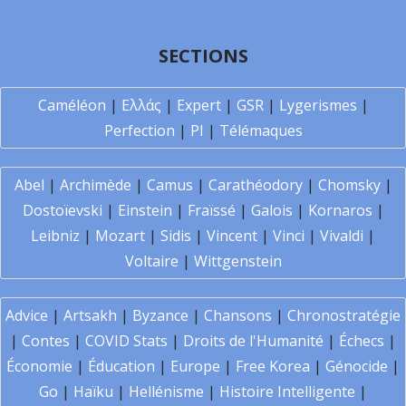
SECTIONS
Caméléon
|
Ελλάς
|
Expert
|
GSR
|
Lygerismes
|
Perfection
|
PI
|
Télémaques
Abel
|
Archimède
|
Camus
|
Carathéodory
|
Chomsky
|
Dostoïevski
|
Einstein
|
Fraïssé
|
Galois
|
Kornaros
|
Leibniz
|
Mozart
|
Sidis
|
Vincent
|
Vinci
|
Vivaldi
|
Voltaire
|
Wittgenstein
Advice
|
Artsakh
|
Byzance
|
Chansons
|
Chronostratégie
|
Contes
|
COVID Stats
|
Droits de l'Humanité
|
Échecs
|
Économie
|
Éducation
|
Europe
|
Free Korea
|
Génocide
|
Go
|
Haïku
|
Hellénisme
|
Histoire Intelligente
|