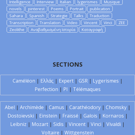
Intelligence
Interview
Italian
lygerismes
Musique
novels
pinterest
Poems
Portrait
publication
Sahara
Spanish
Strategie
Talks
Traduction
Transcription
Translation
Video
Vincent
Vinci
ZEE
Zeolithe
Αναβαθμισμένη Ιστορία
Καταγραφή
SECTIONS
Caméléon
|
Ελλάς
|
Expert
|
GSR
|
Lygerismes
|
Perfection
|
PI
|
Télémaques
Abel
|
Archimède
|
Camus
|
Carathéodory
|
Chomsky
|
Dostoïevski
|
Einstein
|
Fraïssé
|
Galois
|
Kornaros
|
Leibniz
|
Mozart
|
Sidis
|
Vincent
|
Vinci
|
Vivaldi
|
Voltaire
|
Wittgenstein