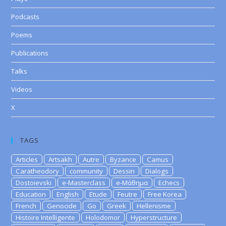
Podcasts
Poems
Publications
Talks
Videos
X
TAGS
Articles
Artsakh
Autre
Byzance
Camus
Caratheodory
community
Dessin
Dialogs
Dostoievski
e-Masterclass
e-Μάθημα
Echecs
Education
English
Etude
Feutre
Free Korea
French
Genocide
Go
Greek
Hellenisme
Histoire Intelligente
Holodomor
Hyperstructure