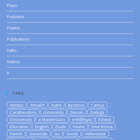
Plays
Podcasts
Poems
Publications
Talks
Videos
X
TAGS
Articles
Artsakh
Autre
Byzance
Camus
Caratheodory
community
Dessin
Dialogs
Dostoievski
e-Masterclass
e-Μάθημα
Echecs
Education
English
Etude
Feutre
Free Korea
French
Genocide
Go
Greek
Hellenisme