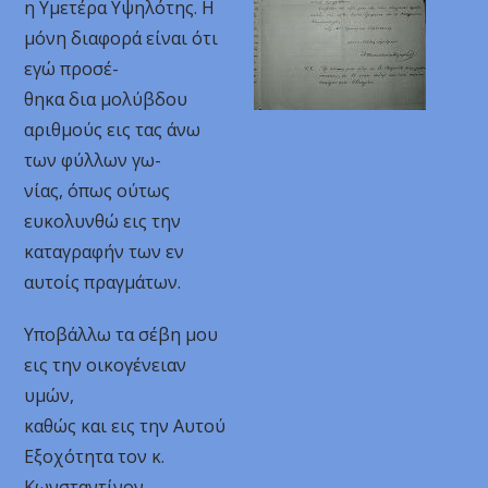
η Υμετέρα Υψηλότης. Η
μόνη διαφορά είναι ότι
εγώ προσέ-
θηκα δια μολύβδου
αριθμούς εις τας άνω
των φύλλων γω-
νίας, όπως ούτως
ευκολυνθώ εις την
καταγραφήν των εν
αυτοίς πραγμάτων.
Υποβάλλω τα σέβη μου
εις την οικογένειαν
υμών,
καθώς και εις την Αυτού
Εξοχότητα τον κ.
Κωνσταντίνον