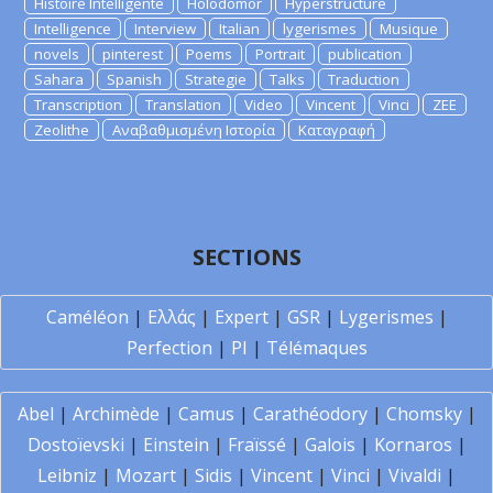
Histoire Intelligente
Holodomor
Hyperstructure
Intelligence
Interview
Italian
lygerismes
Musique
novels
pinterest
Poems
Portrait
publication
Sahara
Spanish
Strategie
Talks
Traduction
Transcription
Translation
Video
Vincent
Vinci
ZEE
Zeolithe
Αναβαθμισμένη Ιστορία
Καταγραφή
SECTIONS
Caméléon
|
Ελλάς
|
Expert
|
GSR
|
Lygerismes
|
Perfection
|
PI
|
Télémaques
Abel
|
Archimède
|
Camus
|
Carathéodory
|
Chomsky
|
Dostoïevski
|
Einstein
|
Fraïssé
|
Galois
|
Kornaros
|
Leibniz
|
Mozart
|
Sidis
|
Vincent
|
Vinci
|
Vivaldi
|