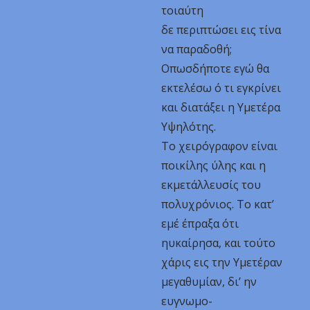
τοιαύτη
δε περιπτώσει εις τίνα
να παραδοθή;
Οπωσδήποτε εγώ θα
εκτελέσω ό τι εγκρίνει
και διατάξει η Υμετέρα
Υψηλότης.
Το χειρόγραφον είναι
ποικίλης ύλης και η
εκμετάλλευσίς του
πολυχρόνιος. Το κατ’
εμέ έπραξα ότι
ηυκαίρησα, και τούτο
χάρις εις την Υμετέραν
μεγαθυμίαν, δι’ ην
ευγνωμο-