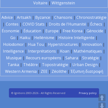
Voltaire
|
Wittgenstein
Advice
|
Artsakh
|
Byzance
|
Chansons
|
Chronostratégie
|
Contes
|
COVID Stats
|
Droits de l'Humanité
|
Échecs
|
Économie
|
Éducation
|
Europe
|
Free Korea
|
Génocide
|
Go
|
Haïku
|
Hellénisme
|
Histoire Intelligente
|
Holodomor
|
Hua Tou
|
Hyperstructures
|
Innovation
|
Intelligence
|
Interprétations
|
Koan
|
Mathématiques
|
Musique
|
Recours européens
|
Sahara
|
Stratégie
|
Tanka
|
Théâtre
|
Topostratégie
|
Urban Design
|
Western Armenia
|
ZEE
|
Zéolithe
|
Έξυπνη διατροφή
© Ignitions 2003-2026 - All Rights Reserved
Privacy policy