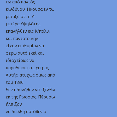
τω από παντός
κινδύνου. Ήκουσα εν τω
μεταξύ ότι η Υ-
μετέρα Υψηλότης
επανήλθεν εις Κ/πολιν
και παντοτεινήν
είχον επιθυμίαν να
φέρω αυτό εκεί και
ιδιοχείρως να
παραδώσω εις χείρας
Αυτής· ατυχώς όμως από
του 1896
δεν ηδυνήθην να εξέλθω
εκ της Ρωσσίας. Πέρυσιν
ήλπιζον
να διέλθη αυτόθεν ο