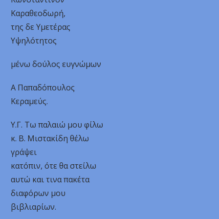
Καραθεοδωρή,
της δε Υμετέρας
Υψηλότητος
μένω δούλος ευγνώμων
Α Παπαδόπουλος
Κεραμεύς.
Υ.Γ. Τω παλαιώ μου φίλω
κ. Β. Μιστακίδη θέλω
γράψει
κατόπιν, ότε θα στείλω
αυτώ και τινα πακέτα
διαφόρων μου
βιβλιαρίων.