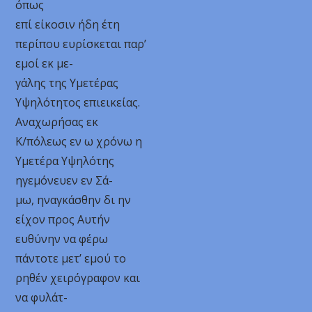
όπως
επί είκοσιν ήδη έτη
περίπου ευρίσκεται παρ’
εμοί εκ με-
γάλης της Υμετέρας
Υψηλότητος επιεικείας.
Αναχωρήσας εκ
Κ/πόλεως εν ω χρόνω η
Υμετέρα Υψηλότης
ηγεμόνευεν εν Σά-
μω, ηναγκάσθην δι ην
είχον προς Αυτήν
ευθύνην να φέρω
πάντοτε μετ’ εμού το
ρηθέν χειρόγραφον και
να φυλάτ-