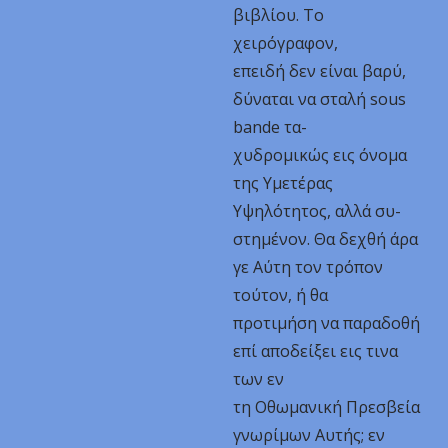
βιβλίου. Το
χειρόγραφον,
επειδή δεν είναι βαρύ,
δύναται να σταλή sous
bande τα-
χυδρομικώς εις όνομα
της Υμετέρας
Υψηλότητος, αλλά συ-
στημένον. Θα δεχθή άρα
γε Αύτη τον τρόπον
τούτον, ή θα
προτιμήση να παραδοθή
επί αποδείξει εις τινα
των εν
τη Οθωμανική Πρεσβεία
γνωρίμων Αυτής; εν