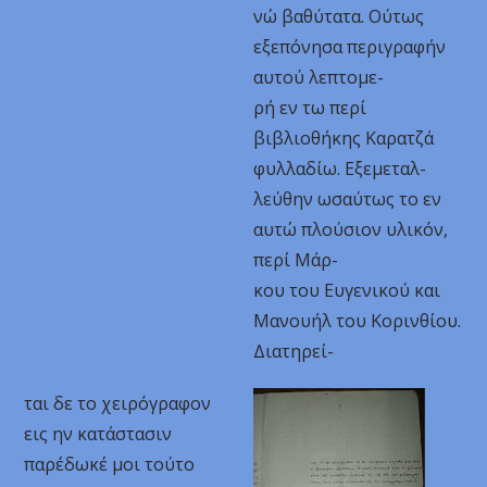
νώ βαθύτατα. Ούτως
εξεπόνησα περιγραφήν
αυτού λεπτομε-
ρή εν τω περί
βιβλιοθήκης Καρατζά
φυλλαδίω. Εξεμεταλ-
λεύθην ωσαύτως το εν
αυτώ πλούσιον υλικόν,
περί Μάρ-
κου του Ευγενικού και
Μανουήλ του Κορινθίου.
Διατηρεί-
ται δε το χειρόγραφον
εις ην κατάστασιν
παρέδωκέ μοι τούτο