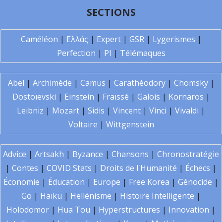
SECTIONS
Caméléon
|
Ελλάς
|
Expert
|
GSR
|
Lygerismes
|
Perfection
|
PI
|
Télémaques
Abel
|
Archimède
|
Camus
|
Carathéodory
|
Chomsky
|
Dostoïevski
|
Einstein
|
Fraïssé
|
Galois
|
Kornaros
|
Leibniz
|
Mozart
|
Sidis
|
Vincent
|
Vinci
|
Vivaldi
|
Voltaire
|
Wittgenstein
Advice
|
Artsakh
|
Byzance
|
Chansons
|
Chronostratégie
|
Contes
|
COVID Stats
|
Droits de l'Humanité
|
Échecs
|
Économie
|
Éducation
|
Europe
|
Free Korea
|
Génocide
|
Go
|
Haïku
|
Hellénisme
|
Histoire Intelligente
|
Holodomor
|
Hua Tou
|
Hyperstructures
|
Innovation
|