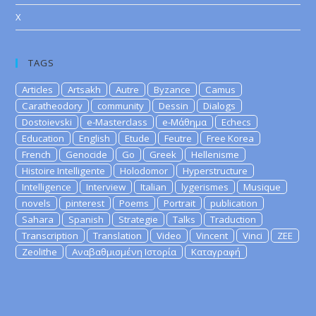
X
TAGS
Articles
Artsakh
Autre
Byzance
Camus
Caratheodory
community
Dessin
Dialogs
Dostoievski
e-Masterclass
e-Μάθημα
Echecs
Education
English
Etude
Feutre
Free Korea
French
Genocide
Go
Greek
Hellenisme
Histoire Intelligente
Holodomor
Hyperstructure
Intelligence
Interview
Italian
lygerismes
Musique
novels
pinterest
Poems
Portrait
publication
Sahara
Spanish
Strategie
Talks
Traduction
Transcription
Translation
Video
Vincent
Vinci
ZEE
Zeolithe
Αναβαθμισμένη Ιστορία
Καταγραφή