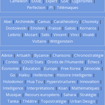
Caméléon
|
Ελλάς
|
Expert
|
GSR
|
Lygerismes
|
Perfection
|
PI
|
Télémaques
Abel
|
Archimède
|
Camus
|
Carathéodory
|
Chomsky
|
Dostoïevski
|
Einstein
|
Fraïssé
|
Galois
|
Kornaros
|
Leibniz
|
Mozart
|
Sidis
|
Vincent
|
Vinci
|
Vivaldi
|
Voltaire
|
Wittgenstein
Advice
|
Artsakh
|
Byzance
|
Chansons
|
Chronostratégie
|
Contes
|
COVID Stats
|
Droits de l'Humanité
|
Échecs
|
Économie
|
Éducation
|
Europe
|
Free Korea
|
Génocide
|
Go
|
Haïku
|
Hellénisme
|
Histoire Intelligente
|
Holodomor
|
Hua Tou
|
Hyperstructures
|
Innovation
|
Intelligence
|
Interprétations
|
Koan
|
Mathématiques
|
Musique
|
Recours européens
|
Sahara
|
Stratégie
|
Tanka
|
Théâtre
|
Topostratégie
|
Urban Design
|