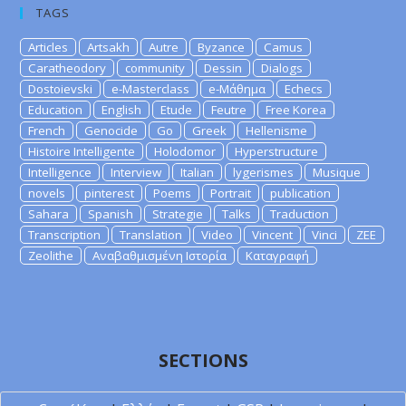
TAGS
Articles
Artsakh
Autre
Byzance
Camus
Caratheodory
community
Dessin
Dialogs
Dostoievski
e-Masterclass
e-Μάθημα
Echecs
Education
English
Etude
Feutre
Free Korea
French
Genocide
Go
Greek
Hellenisme
Histoire Intelligente
Holodomor
Hyperstructure
Intelligence
Interview
Italian
lygerismes
Musique
novels
pinterest
Poems
Portrait
publication
Sahara
Spanish
Strategie
Talks
Traduction
Transcription
Translation
Video
Vincent
Vinci
ZEE
Zeolithe
Αναβαθμισμένη Ιστορία
Καταγραφή
SECTIONS