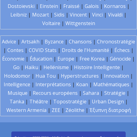
Dostoïevski
|
Einstein
|
Fraïssé
|
Galois
|
Kornaros
|
Leibniz
|
Mozart
|
Sidis
|
Vincent
|
Vinci
|
Vivaldi
|
Voltaire
|
Wittgenstein
Advice
|
Artsakh
|
Byzance
|
Chansons
|
Chronostratégie
|
Contes
|
COVID Stats
|
Droits de l'Humanité
|
Échecs
|
Économie
|
Éducation
|
Europe
|
Free Korea
|
Génocide
|
Go
|
Haïku
|
Hellénisme
|
Histoire Intelligente
|
Holodomor
|
Hua Tou
|
Hyperstructures
|
Innovation
|
Intelligence
|
Interprétations
|
Koan
|
Mathématiques
|
Musique
|
Recours européens
|
Sahara
|
Stratégie
|
Tanka
|
Théâtre
|
Topostratégie
|
Urban Design
|
Western Armenia
|
ZEE
|
Zéolithe
|
Έξυπνη διατροφή