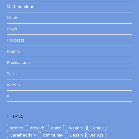
Mathematiques
Music
Plays
Podcasts
Poems
Publications
Talks
Videos
X
TAGS
Articles
Artsakh
Autre
Byzance
Camus
Caratheodory
community
Dessin
Dialogs