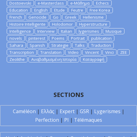
Dostoievski
e-Masterclass
e-Μάθημα
Echecs
Education
English
Etude
Feutre
Free Korea
French
Genocide
Go
Greek
Hellenisme
Histoire Intelligente
Holodomor
Hyperstructure
Intelligence
Interview
Italian
lygerismes
Musique
novels
pinterest
Poems
Portrait
publication
Sahara
Spanish
Strategie
Talks
Traduction
Transcription
Translation
Video
Vincent
Vinci
ZEE
Zeolithe
Αναβαθμισμένη Ιστορία
Καταγραφή
SECTIONS
Caméléon
|
Ελλάς
|
Expert
|
GSR
|
Lygerismes
|
Perfection
|
PI
|
Télémaques