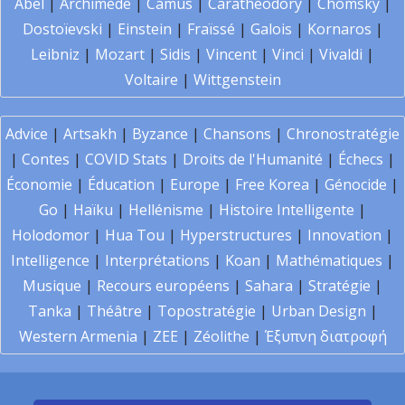
Abel
|
Archimède
|
Camus
|
Carathéodory
|
Chomsky
|
Dostoïevski
|
Einstein
|
Fraïssé
|
Galois
|
Kornaros
|
Leibniz
|
Mozart
|
Sidis
|
Vincent
|
Vinci
|
Vivaldi
|
Voltaire
|
Wittgenstein
Advice
|
Artsakh
|
Byzance
|
Chansons
|
Chronostratégie
|
Contes
|
COVID Stats
|
Droits de l'Humanité
|
Échecs
|
Économie
|
Éducation
|
Europe
|
Free Korea
|
Génocide
|
Go
|
Haïku
|
Hellénisme
|
Histoire Intelligente
|
Holodomor
|
Hua Tou
|
Hyperstructures
|
Innovation
|
Intelligence
|
Interprétations
|
Koan
|
Mathématiques
|
Musique
|
Recours européens
|
Sahara
|
Stratégie
|
Tanka
|
Théâtre
|
Topostratégie
|
Urban Design
|
Western Armenia
|
ZEE
|
Zéolithe
|
Έξυπνη διατροφή