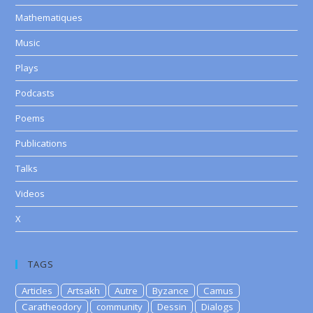
Mathematiques
Music
Plays
Podcasts
Poems
Publications
Talks
Videos
X
TAGS
Articles
Artsakh
Autre
Byzance
Camus
Caratheodory
community
Dessin
Dialogs