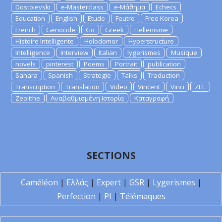
Dostoievski
e-Masterclass
e-Μάθημα
Echecs
Education
English
Etude
Feutre
Free Korea
French
Genocide
Go
Greek
Hellenisme
Histoire Intelligente
Holodomor
Hyperstructure
Intelligence
Interview
Italian
lygerismes
Musique
novels
pinterest
Poems
Portrait
publication
Sahara
Spanish
Strategie
Talks
Traduction
Transcription
Translation
Video
Vincent
Vinci
ZEE
Zeolithe
Αναβαθμισμένη Ιστορία
Καταγραφή
SECTIONS
Caméléon
|
Ελλάς
|
Expert
|
GSR
|
Lygerismes
|
Perfection
|
PI
|
Télémaques