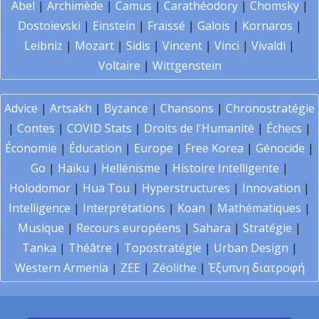
Abel
|
Archimède
|
Camus
|
Carathéodory
|
Chomsky
|
Dostoïevski
|
Einstein
|
Fraïssé
|
Galois
|
Kornaros
|
Leibniz
|
Mozart
|
Sidis
|
Vincent
|
Vinci
|
Vivaldi
|
Voltaire
|
Wittgenstein
Advice
|
Artsakh
|
Byzance
|
Chansons
|
Chronostratégie
|
Contes
|
COVID Stats
|
Droits de l'Humanité
|
Échecs
|
Économie
|
Éducation
|
Europe
|
Free Korea
|
Génocide
|
Go
|
Haïku
|
Hellénisme
|
Histoire Intelligente
|
Holodomor
|
Hua Tou
|
Hyperstructures
|
Innovation
|
Intelligence
|
Interprétations
|
Koan
|
Mathématiques
|
Musique
|
Recours européens
|
Sahara
|
Stratégie
|
Tanka
|
Théâtre
|
Topostratégie
|
Urban Design
|
Western Armenia
|
ZEE
|
Zéolithe
|
Έξυπνη διατροφή