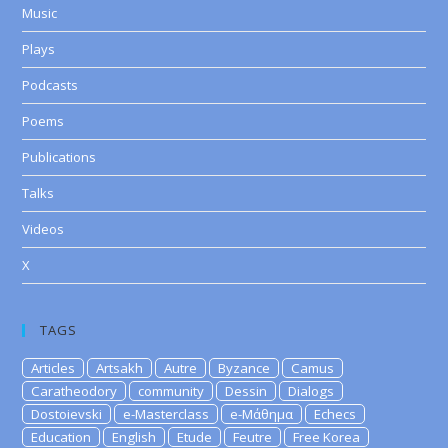
Music
Plays
Podcasts
Poems
Publications
Talks
Videos
X
TAGS
Articles
Artsakh
Autre
Byzance
Camus
Caratheodory
community
Dessin
Dialogs
Dostoievski
e-Masterclass
e-Μάθημα
Echecs
Education
English
Etude
Feutre
Free Korea