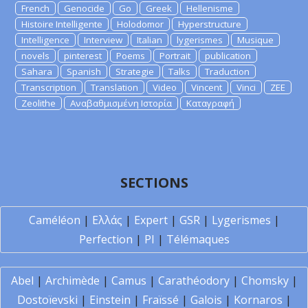
French
Genocide
Go
Greek
Hellenisme
Histoire Intelligente
Holodomor
Hyperstructure
Intelligence
Interview
Italian
lygerismes
Musique
novels
pinterest
Poems
Portrait
publication
Sahara
Spanish
Strategie
Talks
Traduction
Transcription
Translation
Video
Vincent
Vinci
ZEE
Zeolithe
Αναβαθμισμένη Ιστορία
Καταγραφή
SECTIONS
Caméléon
|
Ελλάς
|
Expert
|
GSR
|
Lygerismes
|
Perfection
|
PI
|
Télémaques
Abel
|
Archimède
|
Camus
|
Carathéodory
|
Chomsky
|
Dostoïevski
|
Einstein
|
Fraïssé
|
Galois
|
Kornaros
|