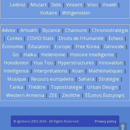
Leibniz
|
Mozart
|
Sidis
|
Vincent
|
Vinci
|
Vivaldi
|
Voltaire
|
Wittgenstein
Advice
|
Artsakh
|
Byzance
|
Chansons
|
Chronostratégie
|
Contes
|
COVID Stats
|
Droits de l'Humanité
|
Échecs
|
Économie
|
Éducation
|
Europe
|
Free Korea
|
Génocide
|
Go
|
Haïku
|
Hellénisme
|
Histoire Intelligente
|
Holodomor
|
Hua Tou
|
Hyperstructures
|
Innovation
|
Intelligence
|
Interprétations
|
Koan
|
Mathématiques
|
Musique
|
Recours européens
|
Sahara
|
Stratégie
|
Tanka
|
Théâtre
|
Topostratégie
|
Urban Design
|
Western Armenia
|
ZEE
|
Zéolithe
|
Έξυπνη διατροφή
© Ignitions 2003-2026 - All Rights Reserved
Privacy policy