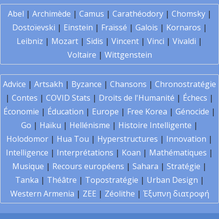
Abel
|
Archimède
|
Camus
|
Carathéodory
|
Chomsky
|
Dostoïevski
|
Einstein
|
Fraïssé
|
Galois
|
Kornaros
|
Leibniz
|
Mozart
|
Sidis
|
Vincent
|
Vinci
|
Vivaldi
|
Voltaire
|
Wittgenstein
Advice
|
Artsakh
|
Byzance
|
Chansons
|
Chronostratégie
|
Contes
|
COVID Stats
|
Droits de l'Humanité
|
Échecs
|
Économie
|
Éducation
|
Europe
|
Free Korea
|
Génocide
|
Go
|
Haïku
|
Hellénisme
|
Histoire Intelligente
|
Holodomor
|
Hua Tou
|
Hyperstructures
|
Innovation
|
Intelligence
|
Interprétations
|
Koan
|
Mathématiques
|
Musique
|
Recours européens
|
Sahara
|
Stratégie
|
Tanka
|
Théâtre
|
Topostratégie
|
Urban Design
|
Western Armenia
|
ZEE
|
Zéolithe
|
Έξυπνη διατροφή