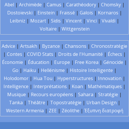
Abel
|
Archimède
|
Camus
|
Carathéodory
|
Chomsky
|
Dostoïevski
|
Einstein
|
Fraïssé
|
Galois
|
Kornaros
|
Leibniz
|
Mozart
|
Sidis
|
Vincent
|
Vinci
|
Vivaldi
|
Voltaire
|
Wittgenstein
Advice
|
Artsakh
|
Byzance
|
Chansons
|
Chronostratégie
|
Contes
|
COVID Stats
|
Droits de l'Humanité
|
Échecs
|
Économie
|
Éducation
|
Europe
|
Free Korea
|
Génocide
|
Go
|
Haïku
|
Hellénisme
|
Histoire Intelligente
|
Holodomor
|
Hua Tou
|
Hyperstructures
|
Innovation
|
Intelligence
|
Interprétations
|
Koan
|
Mathématiques
|
Musique
|
Recours européens
|
Sahara
|
Stratégie
|
Tanka
|
Théâtre
|
Topostratégie
|
Urban Design
|
Western Armenia
|
ZEE
|
Zéolithe
|
Έξυπνη διατροφή