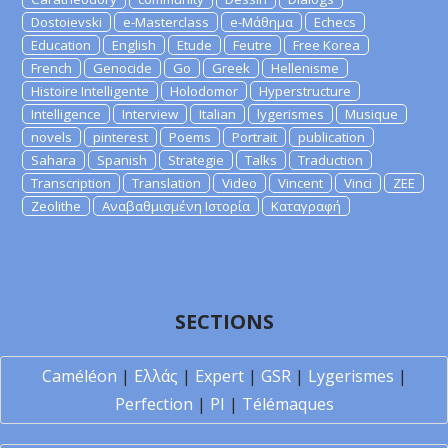
Dostoievski
e-Masterclass
e-Μάθημα
Echecs
Education
English
Etude
Feutre
Free Korea
French
Genocide
Go
Greek
Hellenisme
Histoire Intelligente
Holodomor
Hyperstructure
Intelligence
Interview
Italian
lygerismes
Musique
novels
pinterest
Poems
Portrait
publication
Sahara
Spanish
Strategie
Talks
Traduction
Transcription
Translation
Video
Vincent
Vinci
ZEE
Zeolithe
Αναβαθμισμένη Ιστορία
Καταγραφή
SECTIONS
Caméléon
|
Ελλάς
|
Expert
|
GSR
|
Lygerismes
|
Perfection
|
PI
|
Télémaques