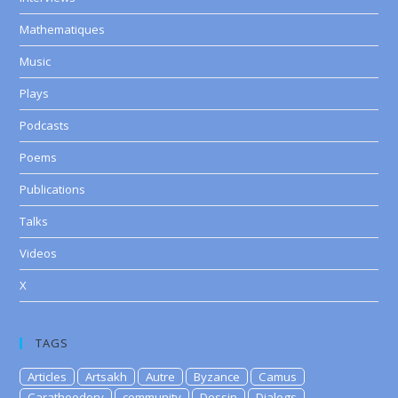
Mathematiques
Music
Plays
Podcasts
Poems
Publications
Talks
Videos
X
TAGS
Articles
Artsakh
Autre
Byzance
Camus
Caratheodory
community
Dessin
Dialogs