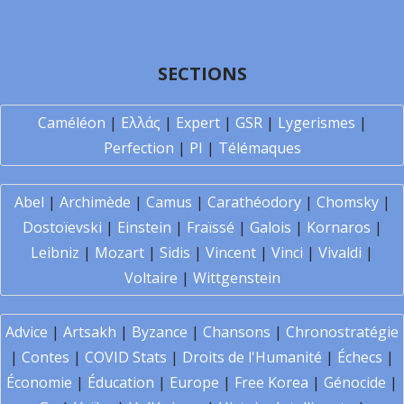
SECTIONS
Caméléon
|
Ελλάς
|
Expert
|
GSR
|
Lygerismes
|
Perfection
|
PI
|
Télémaques
Abel
|
Archimède
|
Camus
|
Carathéodory
|
Chomsky
|
Dostoïevski
|
Einstein
|
Fraïssé
|
Galois
|
Kornaros
|
Leibniz
|
Mozart
|
Sidis
|
Vincent
|
Vinci
|
Vivaldi
|
Voltaire
|
Wittgenstein
Advice
|
Artsakh
|
Byzance
|
Chansons
|
Chronostratégie
|
Contes
|
COVID Stats
|
Droits de l'Humanité
|
Échecs
|
Économie
|
Éducation
|
Europe
|
Free Korea
|
Génocide
|