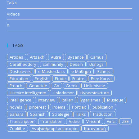
Talks
Videos
X
TAGS
Articles
Artsakh
Autre
Byzance
Camus
Caratheodory
community
Dessin
Dialogs
Dostoievski
e-Masterclass
e-Μάθημα
Echecs
Education
English
Etude
Feutre
Free Korea
French
Genocide
Go
Greek
Hellenisme
Histoire Intelligente
Holodomor
Hyperstructure
Intelligence
Interview
Italian
lygerismes
Musique
novels
pinterest
Poems
Portrait
publication
Sahara
Spanish
Strategie
Talks
Traduction
Transcription
Translation
Video
Vincent
Vinci
ZEE
Zeolithe
Αναβαθμισμένη Ιστορία
Καταγραφή