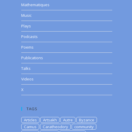
Mathematiques
Music
Plays
Podcasts
Poems
Publications
Talks
Videos
X
TAGS
Articles
Artsakh
Autre
Byzance
Camus
Caratheodory
community