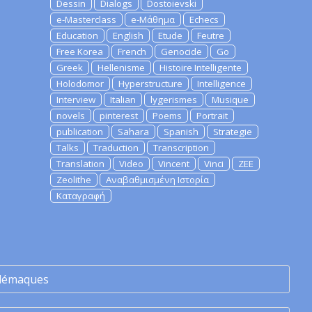
Dessin
Dialogs
Dostoievski
e-Masterclass
e-Μάθημα
Echecs
Education
English
Etude
Feutre
Free Korea
French
Genocide
Go
Greek
Hellenisme
Histoire Intelligente
Holodomor
Hyperstructure
Intelligence
Interview
Italian
lygerismes
Musique
novels
pinterest
Poems
Portrait
publication
Sahara
Spanish
Strategie
Talks
Traduction
Transcription
Translation
Video
Vincent
Vinci
ZEE
Zeolithe
Αναβαθμισμένη Ιστορία
Καταγραφή
lémaques