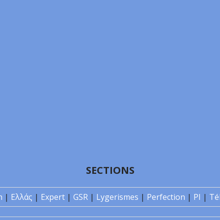
SECTIONS
n
|
Ελλάς
|
Expert
|
GSR
|
Lygerismes
|
Perfection
|
PI
|
Té