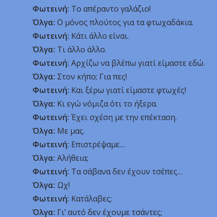
Φωτεινή:
Το απέραντο γαλάζιο!
Όλγα:
Ο μόνος πλούτος για τα φτωχαδάκια.
Φωτεινή:
Κάτι άλλο είναι.
Όλγα:
Τι άλλο άλλο.
Φωτεινή:
Αρχίζω να βλέπω γιατί είμαστε εδώ.
Όλγα:
Στον κήπο; Για πες!
Φωτεινή:
Και ξέρω γιατί είμαστε φτωχές!
Όλγα:
Κι εγώ νόμιζα ότι το ήξερα.
Φωτεινή:
Έχει σχέση με την επέκταση.
Όλγα:
Με μας.
Φωτεινή:
Επιστρέψαμε…
Όλγα:
Αλήθεια;
Φωτεινή:
Τα σάβανα δεν έχουν τσέπες…
Όλγα:
Ωχ!
Φωτεινή:
Κατάλαβες;
Όλγα:
Γι’ αυτό δεν έχουμε τσάντες;