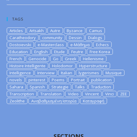
TAGS
Articles
Artsakh
Autre
Byzance
Camus
Caratheodory
community
Dessin
Dialogs
Dostoievski
e-Masterclass
e-Μάθημα
Echecs
Education
English
Etude
Feutre
Free Korea
French
Genocide
Go
Greek
Hellenisme
Histoire Intelligente
Holodomor
Hyperstructure
Intelligence
Interview
Italian
lygerismes
Musique
novels
pinterest
Poems
Portrait
publication
Sahara
Spanish
Strategie
Talks
Traduction
Transcription
Translation
Video
Vincent
Vinci
ZEE
Zeolithe
Αναβαθμισμένη Ιστορία
Καταγραφή
SECTIONS