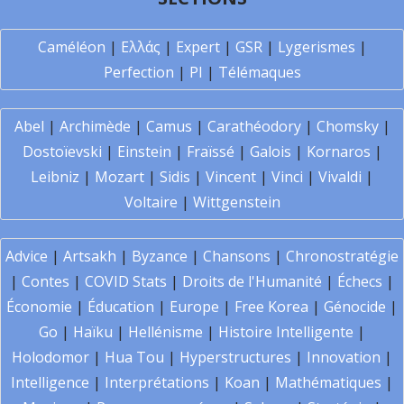
Caméléon
|
Ελλάς
|
Expert
|
GSR
|
Lygerismes
|
Perfection
|
PI
|
Télémaques
Abel
|
Archimède
|
Camus
|
Carathéodory
|
Chomsky
|
Dostoïevski
|
Einstein
|
Fraïssé
|
Galois
|
Kornaros
|
Leibniz
|
Mozart
|
Sidis
|
Vincent
|
Vinci
|
Vivaldi
|
Voltaire
|
Wittgenstein
Advice
|
Artsakh
|
Byzance
|
Chansons
|
Chronostratégie
|
Contes
|
COVID Stats
|
Droits de l'Humanité
|
Échecs
|
Économie
|
Éducation
|
Europe
|
Free Korea
|
Génocide
|
Go
|
Haïku
|
Hellénisme
|
Histoire Intelligente
|
Holodomor
|
Hua Tou
|
Hyperstructures
|
Innovation
|
Intelligence
|
Interprétations
|
Koan
|
Mathématiques
|