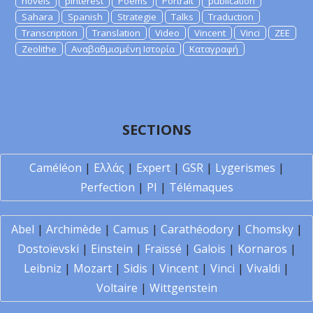
novels
pinterest
Poems
Portrait
publication
Sahara
Spanish
Strategie
Talks
Traduction
Transcription
Translation
Video
Vincent
Vinci
ZEE
Zeolithe
Αναβαθμισμένη Ιστορία
Καταγραφή
SECTIONS
Caméléon
|
Ελλάς
|
Expert
|
GSR
|
Lygerismes
|
Perfection
|
PI
|
Télémaques
Abel
|
Archimède
|
Camus
|
Carathéodory
|
Chomsky
|
Dostoïevski
|
Einstein
|
Fraïssé
|
Galois
|
Kornaros
|
Leibniz
|
Mozart
|
Sidis
|
Vincent
|
Vinci
|
Vivaldi
|
Voltaire
|
Wittgenstein