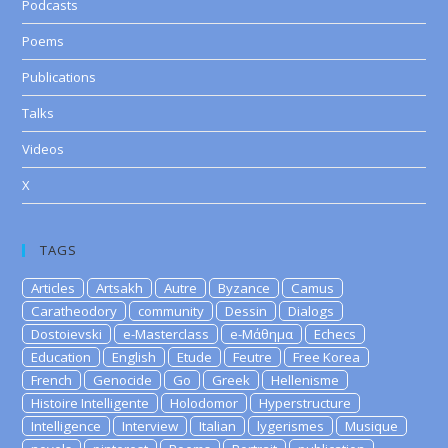
Podcasts
Poems
Publications
Talks
Videos
X
TAGS
Articles
Artsakh
Autre
Byzance
Camus
Caratheodory
community
Dessin
Dialogs
Dostoievski
e-Masterclass
e-Μάθημα
Echecs
Education
English
Etude
Feutre
Free Korea
French
Genocide
Go
Greek
Hellenisme
Histoire Intelligente
Holodomor
Hyperstructure
Intelligence
Interview
Italian
lygerismes
Musique