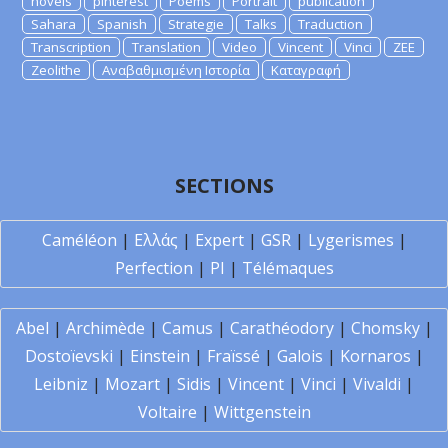
novels
pinterest
Poems
Portrait
publication
Sahara
Spanish
Strategie
Talks
Traduction
Transcription
Translation
Video
Vincent
Vinci
ZEE
Zeolithe
Αναβαθμισμένη Ιστορία
Καταγραφή
SECTIONS
Caméléon
|
Ελλάς
|
Expert
|
GSR
|
Lygerismes
|
Perfection
|
PI
|
Télémaques
Abel
|
Archimède
|
Camus
|
Carathéodory
|
Chomsky
|
Dostoïevski
|
Einstein
|
Fraïssé
|
Galois
|
Kornaros
|
Leibniz
|
Mozart
|
Sidis
|
Vincent
|
Vinci
|
Vivaldi
|
Voltaire
|
Wittgenstein