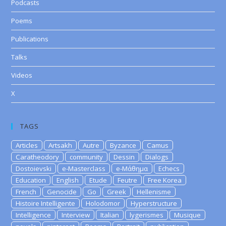
Podcasts
Poems
Publications
Talks
Videos
X
TAGS
Articles
Artsakh
Autre
Byzance
Camus
Caratheodory
community
Dessin
Dialogs
Dostoievski
e-Masterclass
e-Μάθημα
Echecs
Education
English
Etude
Feutre
Free Korea
French
Genocide
Go
Greek
Hellenisme
Histoire Intelligente
Holodomor
Hyperstructure
Intelligence
Interview
Italian
lygerismes
Musique