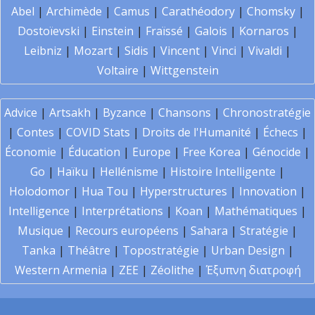
Abel
|
Archimède
|
Camus
|
Carathéodory
|
Chomsky
|
Dostoïevski
|
Einstein
|
Fraïssé
|
Galois
|
Kornaros
|
Leibniz
|
Mozart
|
Sidis
|
Vincent
|
Vinci
|
Vivaldi
|
Voltaire
|
Wittgenstein
Advice
|
Artsakh
|
Byzance
|
Chansons
|
Chronostratégie
|
Contes
|
COVID Stats
|
Droits de l'Humanité
|
Échecs
|
Économie
|
Éducation
|
Europe
|
Free Korea
|
Génocide
|
Go
|
Haïku
|
Hellénisme
|
Histoire Intelligente
|
Holodomor
|
Hua Tou
|
Hyperstructures
|
Innovation
|
Intelligence
|
Interprétations
|
Koan
|
Mathématiques
|
Musique
|
Recours européens
|
Sahara
|
Stratégie
|
Tanka
|
Théâtre
|
Topostratégie
|
Urban Design
|
Western Armenia
|
ZEE
|
Zéolithe
|
Έξυπνη διατροφή