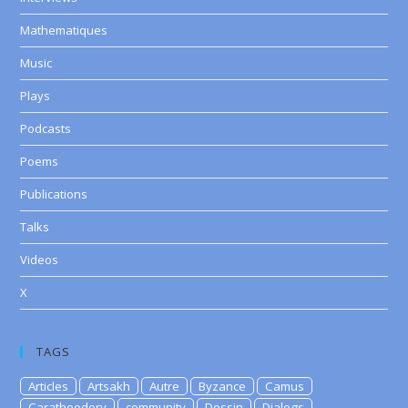
Mathematiques
Music
Plays
Podcasts
Poems
Publications
Talks
Videos
X
TAGS
Articles
Artsakh
Autre
Byzance
Camus
Caratheodory
community
Dessin
Dialogs