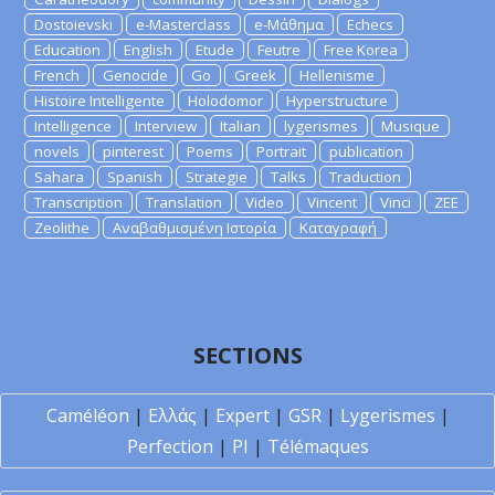
Dostoievski
e-Masterclass
e-Μάθημα
Echecs
Education
English
Etude
Feutre
Free Korea
French
Genocide
Go
Greek
Hellenisme
Histoire Intelligente
Holodomor
Hyperstructure
Intelligence
Interview
Italian
lygerismes
Musique
novels
pinterest
Poems
Portrait
publication
Sahara
Spanish
Strategie
Talks
Traduction
Transcription
Translation
Video
Vincent
Vinci
ZEE
Zeolithe
Αναβαθμισμένη Ιστορία
Καταγραφή
SECTIONS
Caméléon
|
Ελλάς
|
Expert
|
GSR
|
Lygerismes
|
Perfection
|
PI
|
Télémaques