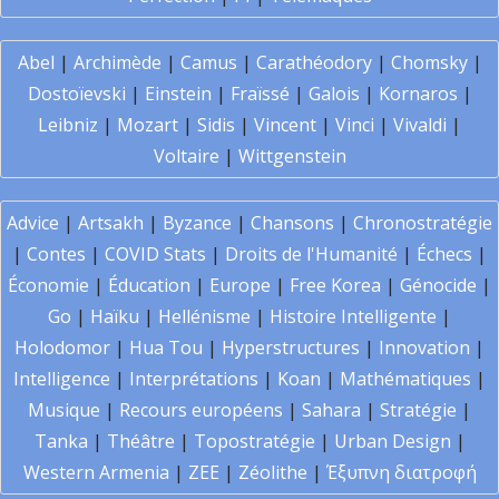
Abel
|
Archimède
|
Camus
|
Carathéodory
|
Chomsky
|
Dostoïevski
|
Einstein
|
Fraïssé
|
Galois
|
Kornaros
|
Leibniz
|
Mozart
|
Sidis
|
Vincent
|
Vinci
|
Vivaldi
|
Voltaire
|
Wittgenstein
Advice
|
Artsakh
|
Byzance
|
Chansons
|
Chronostratégie
|
Contes
|
COVID Stats
|
Droits de l'Humanité
|
Échecs
|
Économie
|
Éducation
|
Europe
|
Free Korea
|
Génocide
|
Go
|
Haïku
|
Hellénisme
|
Histoire Intelligente
|
Holodomor
|
Hua Tou
|
Hyperstructures
|
Innovation
|
Intelligence
|
Interprétations
|
Koan
|
Mathématiques
|
Musique
|
Recours européens
|
Sahara
|
Stratégie
|
Tanka
|
Théâtre
|
Topostratégie
|
Urban Design
|
Western Armenia
|
ZEE
|
Zéolithe
|
Έξυπνη διατροφή