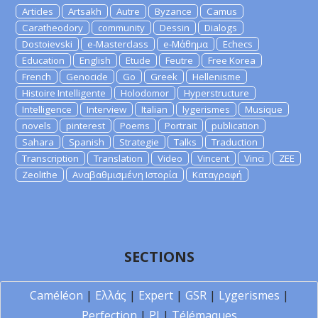
Articles
Artsakh
Autre
Byzance
Camus
Caratheodory
community
Dessin
Dialogs
Dostoievski
e-Masterclass
e-Μάθημα
Echecs
Education
English
Etude
Feutre
Free Korea
French
Genocide
Go
Greek
Hellenisme
Histoire Intelligente
Holodomor
Hyperstructure
Intelligence
Interview
Italian
lygerismes
Musique
novels
pinterest
Poems
Portrait
publication
Sahara
Spanish
Strategie
Talks
Traduction
Transcription
Translation
Video
Vincent
Vinci
ZEE
Zeolithe
Αναβαθμισμένη Ιστορία
Καταγραφή
SECTIONS
Caméléon
|
Ελλάς
|
Expert
|
GSR
|
Lygerismes
|
Perfection
|
PI
|
Télémaques