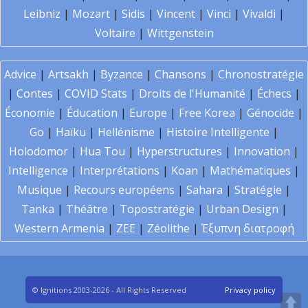
Leibniz
|
Mozart
|
Sidis
|
Vincent
|
Vinci
|
Vivaldi
|
Voltaire
|
Wittgenstein
Advice
|
Artsakh
|
Byzance
|
Chansons
|
Chronostratégie
|
Contes
|
COVID Stats
|
Droits de l'Humanité
|
Échecs
|
Économie
|
Éducation
|
Europe
|
Free Korea
|
Génocide
|
Go
|
Haïku
|
Hellénisme
|
Histoire Intelligente
|
Holodomor
|
Hua Tou
|
Hyperstructures
|
Innovation
|
Intelligence
|
Interprétations
|
Koan
|
Mathématiques
|
Musique
|
Recours européens
|
Sahara
|
Stratégie
|
Tanka
|
Théâtre
|
Topostratégie
|
Urban Design
|
Western Armenia
|
ZEE
|
Zéolithe
|
Έξυπνη διατροφή
© Ignitions 2003-2026 - All Rights Reserved
Privacy policy