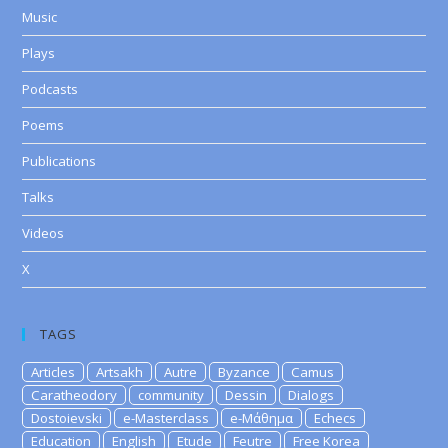
Music
Plays
Podcasts
Poems
Publications
Talks
Videos
X
TAGS
Articles
Artsakh
Autre
Byzance
Camus
Caratheodory
community
Dessin
Dialogs
Dostoievski
e-Masterclass
e-Μάθημα
Echecs
Education
English
Etude
Feutre
Free Korea