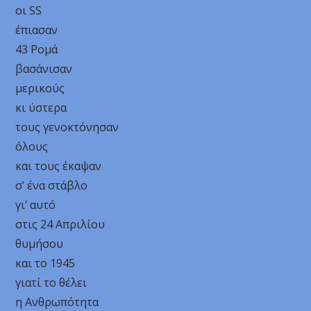
οι SS
έπιασαν
43 Ρομά
βασάνισαν
μερικούς
κι ύστερα
τους γενοκτόνησαν
όλους
και τους έκαψαν
σ’ ένα στάβλο
γι’ αυτό
στις 24 Απριλίου
θυμήσου
και το 1945
γιατί το θέλει
η Ανθρωπότητα