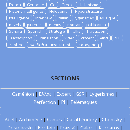
French
Genocide
Go
Greek
Hellenisme
Histoire Intelligente
Holodomor
Hyperstructure
Intelligence
Interview
Italian
lygerismes
Musique
novels
pinterest
Poems
Portrait
publication
Sahara
Spanish
Strategie
Talks
Traduction
Transcription
Translation
Video
Vincent
Vinci
ZEE
Zeolithe
Αναβαθμισμένη Ιστορία
Καταγραφή
SECTIONS
Caméléon
|
Ελλάς
|
Expert
|
GSR
|
Lygerismes
|
Perfection
|
PI
|
Télémaques
Abel
|
Archimède
|
Camus
|
Carathéodory
|
Chomsky
|
Dostoïevski
|
Einstein
|
Fraïssé
|
Galois
|
Kornaros
|