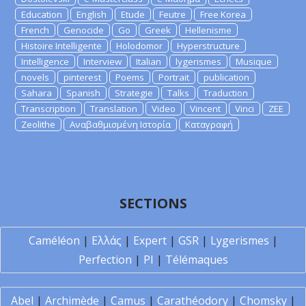
Education
English
Etude
Feutre
Free Korea
French
Genocide
Go
Greek
Hellenisme
Histoire Intelligente
Holodomor
Hyperstructure
Intelligence
Interview
Italian
lygerismes
Musique
novels
pinterest
Poems
Portrait
publication
Sahara
Spanish
Strategie
Talks
Traduction
Transcription
Translation
Video
Vincent
Vinci
ZEE
Zeolithe
Αναβαθμισμένη Ιστορία
Καταγραφή
SECTIONS
Caméléon
|
Ελλάς
|
Expert
|
GSR
|
Lygerismes
|
Perfection
|
PI
|
Télémaques
Abel
|
Archimède
|
Camus
|
Carathéodory
|
Chomsky
|