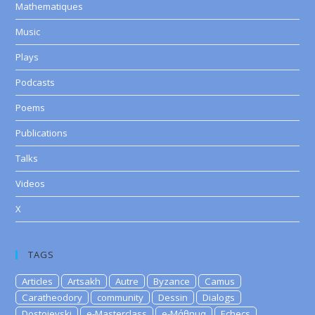
Mathematiques
Music
Plays
Podcasts
Poems
Publications
Talks
Videos
X
TAGS
Articles
Artsakh
Autre
Byzance
Camus
Caratheodory
community
Dessin
Dialogs
Dostoievski
e-Masterclass
e-Μάθημα
Echecs