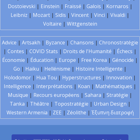
Dostoïevski
|
Einstein
|
Fraïssé
|
Galois
|
Kornaros
|
Leibniz
|
Mozart
|
Sidis
|
Vincent
|
Vinci
|
Vivaldi
|
Voltaire
|
Wittgenstein
Advice
|
Artsakh
|
Byzance
|
Chansons
|
Chronostratégie
|
Contes
|
COVID Stats
|
Droits de l'Humanité
|
Échecs
|
Économie
|
Éducation
|
Europe
|
Free Korea
|
Génocide
|
Go
|
Haïku
|
Hellénisme
|
Histoire Intelligente
|
Holodomor
|
Hua Tou
|
Hyperstructures
|
Innovation
|
Intelligence
|
Interprétations
|
Koan
|
Mathématiques
|
Musique
|
Recours européens
|
Sahara
|
Stratégie
|
Tanka
|
Théâtre
|
Topostratégie
|
Urban Design
|
Western Armenia
|
ZEE
|
Zéolithe
|
Έξυπνη διατροφή