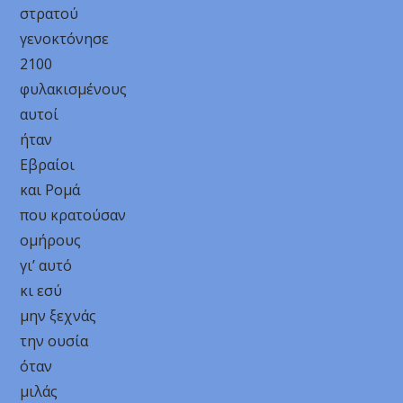
στρατού
γενοκτόνησε
2100
φυλακισμένους
αυτοί
ήταν
Εβραίοι
και Ρομά
που κρατούσαν
ομήρους
γι’ αυτό
κι εσύ
μην ξεχνάς
την ουσία
όταν
μιλάς