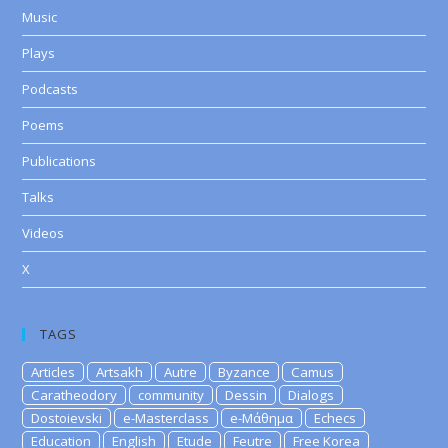
Music
Plays
Podcasts
Poems
Publications
Talks
Videos
X
TAGS
Articles
Artsakh
Autre
Byzance
Camus
Caratheodory
community
Dessin
Dialogs
Dostoievski
e-Masterclass
e-Μάθημα
Echecs
Education
English
Etude
Feutre
Free Korea