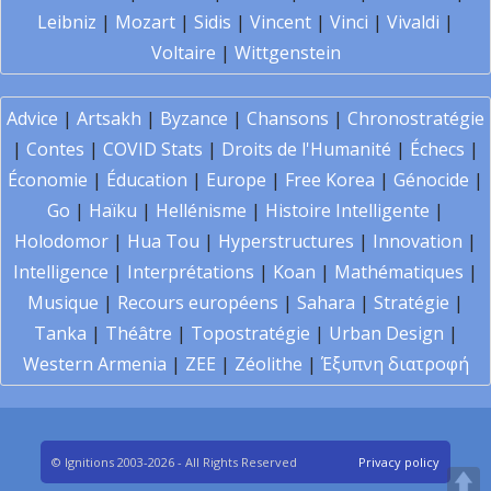
Leibniz
|
Mozart
|
Sidis
|
Vincent
|
Vinci
|
Vivaldi
|
Voltaire
|
Wittgenstein
Advice
|
Artsakh
|
Byzance
|
Chansons
|
Chronostratégie
|
Contes
|
COVID Stats
|
Droits de l'Humanité
|
Échecs
|
Économie
|
Éducation
|
Europe
|
Free Korea
|
Génocide
|
Go
|
Haïku
|
Hellénisme
|
Histoire Intelligente
|
Holodomor
|
Hua Tou
|
Hyperstructures
|
Innovation
|
Intelligence
|
Interprétations
|
Koan
|
Mathématiques
|
Musique
|
Recours européens
|
Sahara
|
Stratégie
|
Tanka
|
Théâtre
|
Topostratégie
|
Urban Design
|
Western Armenia
|
ZEE
|
Zéolithe
|
Έξυπνη διατροφή
© Ignitions 2003-2026 - All Rights Reserved
Privacy policy