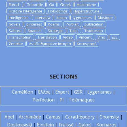
French
Genocide
Go
Greek
Hellenisme
Histoire Intelligente
Holodomor
Hyperstructure
Intelligence
Interview
Italian
lygerismes
Musique
novels
pinterest
Poems
Portrait
publication
Sahara
Spanish
Strategie
Talks
Traduction
Transcription
Translation
Video
Vincent
Vinci
ZEE
Zeolithe
Αναβαθμισμένη Ιστορία
Καταγραφή
SECTIONS
Caméléon
|
Ελλάς
|
Expert
|
GSR
|
Lygerismes
|
Perfection
|
PI
|
Télémaques
Abel
|
Archimède
|
Camus
|
Carathéodory
|
Chomsky
|
Dostoïevski
|
Einstein
|
Fraïssé
|
Galois
|
Kornaros
|