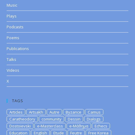
Music
Plays
Podcasts
Poems
Publications
Talks
Videos
X
TAGS
Articles
Artsakh
Autre
Byzance
Camus
Caratheodory
community
Dessin
Dialogs
Dostoievski
e-Masterclass
e-Μάθημα
Echecs
Education
English
Etude
Feutre
Free Korea