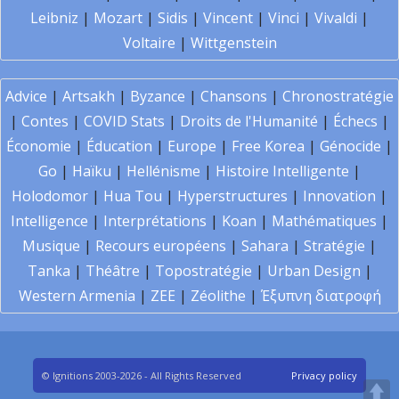
Leibniz
|
Mozart
|
Sidis
|
Vincent
|
Vinci
|
Vivaldi
|
Voltaire
|
Wittgenstein
Advice
|
Artsakh
|
Byzance
|
Chansons
|
Chronostratégie
|
Contes
|
COVID Stats
|
Droits de l'Humanité
|
Échecs
|
Économie
|
Éducation
|
Europe
|
Free Korea
|
Génocide
|
Go
|
Haïku
|
Hellénisme
|
Histoire Intelligente
|
Holodomor
|
Hua Tou
|
Hyperstructures
|
Innovation
|
Intelligence
|
Interprétations
|
Koan
|
Mathématiques
|
Musique
|
Recours européens
|
Sahara
|
Stratégie
|
Tanka
|
Théâtre
|
Topostratégie
|
Urban Design
|
Western Armenia
|
ZEE
|
Zéolithe
|
Έξυπνη διατροφή
© Ignitions 2003-2026 - All Rights Reserved
Privacy policy