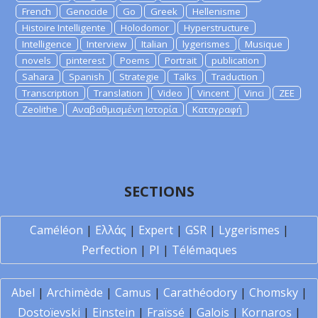
French
Genocide
Go
Greek
Hellenisme
Histoire Intelligente
Holodomor
Hyperstructure
Intelligence
Interview
Italian
lygerismes
Musique
novels
pinterest
Poems
Portrait
publication
Sahara
Spanish
Strategie
Talks
Traduction
Transcription
Translation
Video
Vincent
Vinci
ZEE
Zeolithe
Αναβαθμισμένη Ιστορία
Καταγραφή
SECTIONS
Caméléon
|
Ελλάς
|
Expert
|
GSR
|
Lygerismes
|
Perfection
|
PI
|
Télémaques
Abel
|
Archimède
|
Camus
|
Carathéodory
|
Chomsky
|
Dostoïevski
|
Einstein
|
Fraïssé
|
Galois
|
Kornaros
|