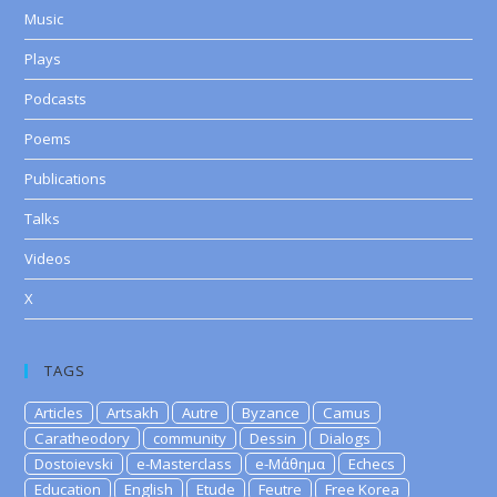
Music
Plays
Podcasts
Poems
Publications
Talks
Videos
X
TAGS
Articles
Artsakh
Autre
Byzance
Camus
Caratheodory
community
Dessin
Dialogs
Dostoievski
e-Masterclass
e-Μάθημα
Echecs
Education
English
Etude
Feutre
Free Korea