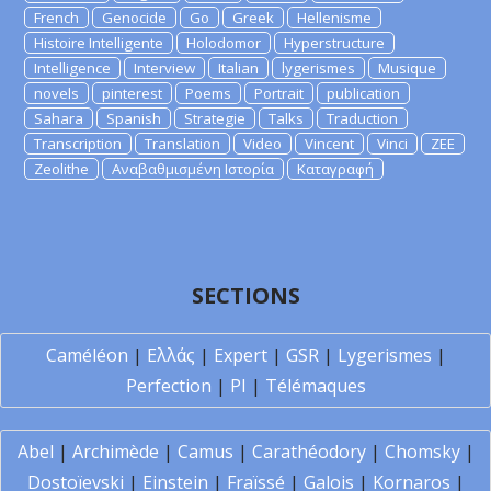
French
Genocide
Go
Greek
Hellenisme
Histoire Intelligente
Holodomor
Hyperstructure
Intelligence
Interview
Italian
lygerismes
Musique
novels
pinterest
Poems
Portrait
publication
Sahara
Spanish
Strategie
Talks
Traduction
Transcription
Translation
Video
Vincent
Vinci
ZEE
Zeolithe
Αναβαθμισμένη Ιστορία
Καταγραφή
SECTIONS
Caméléon
|
Ελλάς
|
Expert
|
GSR
|
Lygerismes
|
Perfection
|
PI
|
Télémaques
Abel
|
Archimède
|
Camus
|
Carathéodory
|
Chomsky
|
Dostoïevski
|
Einstein
|
Fraïssé
|
Galois
|
Kornaros
|