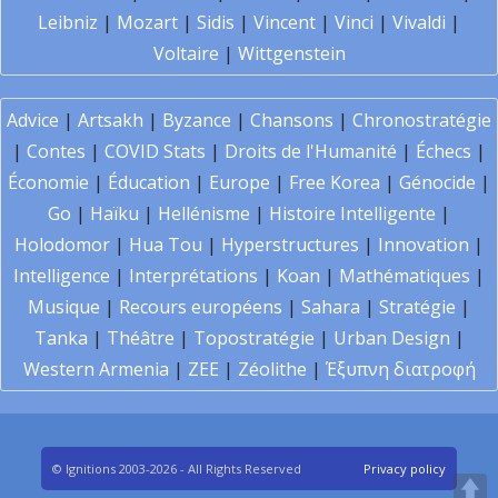
Leibniz
|
Mozart
|
Sidis
|
Vincent
|
Vinci
|
Vivaldi
|
Voltaire
|
Wittgenstein
Advice
|
Artsakh
|
Byzance
|
Chansons
|
Chronostratégie
|
Contes
|
COVID Stats
|
Droits de l'Humanité
|
Échecs
|
Économie
|
Éducation
|
Europe
|
Free Korea
|
Génocide
|
Go
|
Haïku
|
Hellénisme
|
Histoire Intelligente
|
Holodomor
|
Hua Tou
|
Hyperstructures
|
Innovation
|
Intelligence
|
Interprétations
|
Koan
|
Mathématiques
|
Musique
|
Recours européens
|
Sahara
|
Stratégie
|
Tanka
|
Théâtre
|
Topostratégie
|
Urban Design
|
Western Armenia
|
ZEE
|
Zéolithe
|
Έξυπνη διατροφή
© Ignitions 2003-2026 - All Rights Reserved
Privacy policy