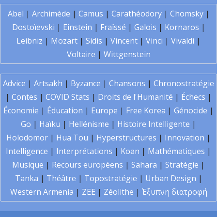
Abel
|
Archimède
|
Camus
|
Carathéodory
|
Chomsky
|
Dostoïevski
|
Einstein
|
Fraïssé
|
Galois
|
Kornaros
|
Leibniz
|
Mozart
|
Sidis
|
Vincent
|
Vinci
|
Vivaldi
|
Voltaire
|
Wittgenstein
Advice
|
Artsakh
|
Byzance
|
Chansons
|
Chronostratégie
|
Contes
|
COVID Stats
|
Droits de l'Humanité
|
Échecs
|
Économie
|
Éducation
|
Europe
|
Free Korea
|
Génocide
|
Go
|
Haïku
|
Hellénisme
|
Histoire Intelligente
|
Holodomor
|
Hua Tou
|
Hyperstructures
|
Innovation
|
Intelligence
|
Interprétations
|
Koan
|
Mathématiques
|
Musique
|
Recours européens
|
Sahara
|
Stratégie
|
Tanka
|
Théâtre
|
Topostratégie
|
Urban Design
|
Western Armenia
|
ZEE
|
Zéolithe
|
Έξυπνη διατροφή