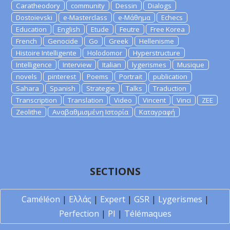
Caratheodory
community
Dessin
Dialogs
Dostoievski
e-Masterclass
e-Μάθημα
Echecs
Education
English
Etude
Feutre
Free Korea
French
Genocide
Go
Greek
Hellenisme
Histoire Intelligente
Holodomor
Hyperstructure
Intelligence
Interview
Italian
lygerismes
Musique
novels
pinterest
Poems
Portrait
publication
Sahara
Spanish
Strategie
Talks
Traduction
Transcription
Translation
Video
Vincent
Vinci
ZEE
Zeolithe
Αναβαθμισμένη Ιστορία
Καταγραφή
SECTIONS
Caméléon
|
Ελλάς
|
Expert
|
GSR
|
Lygerismes
|
Perfection
|
PI
|
Télémaques