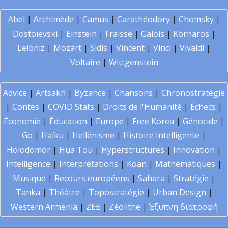
Abel
|
Archimède
|
Camus
|
Carathéodory
|
Chomsky
|
Dostoïevski
|
Einstein
|
Fraïssé
|
Galois
|
Kornaros
|
Leibniz
|
Mozart
|
Sidis
|
Vincent
|
Vinci
|
Vivaldi
|
Voltaire
|
Wittgenstein
Advice
|
Artsakh
|
Byzance
|
Chansons
|
Chronostratégie
|
Contes
|
COVID Stats
|
Droits de l'Humanité
|
Échecs
|
Économie
|
Éducation
|
Europe
|
Free Korea
|
Génocide
|
Go
|
Haïku
|
Hellénisme
|
Histoire Intelligente
|
Holodomor
|
Hua Tou
|
Hyperstructures
|
Innovation
|
Intelligence
|
Interprétations
|
Koan
|
Mathématiques
|
Musique
|
Recours européens
|
Sahara
|
Stratégie
|
Tanka
|
Théâtre
|
Topostratégie
|
Urban Design
|
Western Armenia
|
ZEE
|
Zéolithe
|
Έξυπνη διατροφή