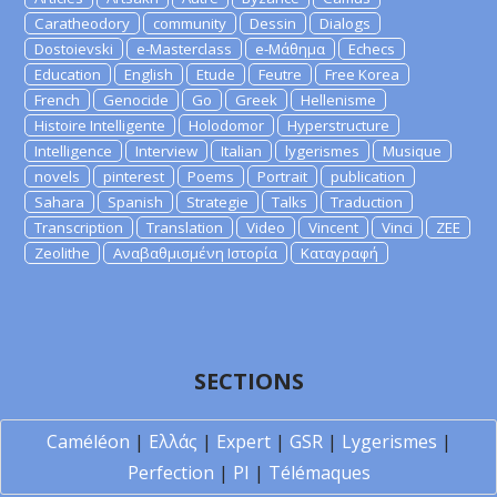
Caratheodory
community
Dessin
Dialogs
Dostoievski
e-Masterclass
e-Μάθημα
Echecs
Education
English
Etude
Feutre
Free Korea
French
Genocide
Go
Greek
Hellenisme
Histoire Intelligente
Holodomor
Hyperstructure
Intelligence
Interview
Italian
lygerismes
Musique
novels
pinterest
Poems
Portrait
publication
Sahara
Spanish
Strategie
Talks
Traduction
Transcription
Translation
Video
Vincent
Vinci
ZEE
Zeolithe
Αναβαθμισμένη Ιστορία
Καταγραφή
SECTIONS
Caméléon
|
Ελλάς
|
Expert
|
GSR
|
Lygerismes
|
Perfection
|
PI
|
Télémaques