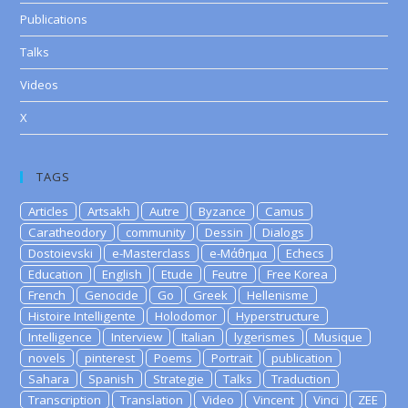
Publications
Talks
Videos
X
TAGS
Articles
Artsakh
Autre
Byzance
Camus
Caratheodory
community
Dessin
Dialogs
Dostoievski
e-Masterclass
e-Μάθημα
Echecs
Education
English
Etude
Feutre
Free Korea
French
Genocide
Go
Greek
Hellenisme
Histoire Intelligente
Holodomor
Hyperstructure
Intelligence
Interview
Italian
lygerismes
Musique
novels
pinterest
Poems
Portrait
publication
Sahara
Spanish
Strategie
Talks
Traduction
Transcription
Translation
Video
Vincent
Vinci
ZEE