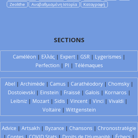
Zeolithe
Αναβαθμισμένη Ιστορία
Καταγραφή
SECTIONS
Caméléon
|
Ελλάς
|
Expert
|
GSR
|
Lygerismes
|
Perfection
|
PI
|
Télémaques
Abel
|
Archimède
|
Camus
|
Carathéodory
|
Chomsky
|
Dostoïevski
|
Einstein
|
Fraïssé
|
Galois
|
Kornaros
|
Leibniz
|
Mozart
|
Sidis
|
Vincent
|
Vinci
|
Vivaldi
|
Voltaire
|
Wittgenstein
Advice
|
Artsakh
|
Byzance
|
Chansons
|
Chronostratégie
|
Contes
|
COVID Stats
|
Droits de l'Humanité
|
Échecs
|