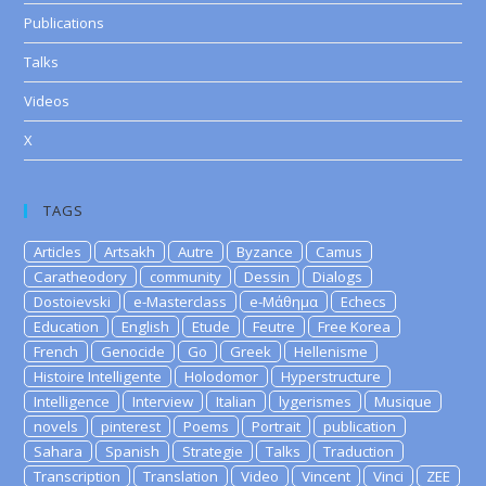
Publications
Talks
Videos
X
TAGS
Articles
Artsakh
Autre
Byzance
Camus
Caratheodory
community
Dessin
Dialogs
Dostoievski
e-Masterclass
e-Μάθημα
Echecs
Education
English
Etude
Feutre
Free Korea
French
Genocide
Go
Greek
Hellenisme
Histoire Intelligente
Holodomor
Hyperstructure
Intelligence
Interview
Italian
lygerismes
Musique
novels
pinterest
Poems
Portrait
publication
Sahara
Spanish
Strategie
Talks
Traduction
Transcription
Translation
Video
Vincent
Vinci
ZEE