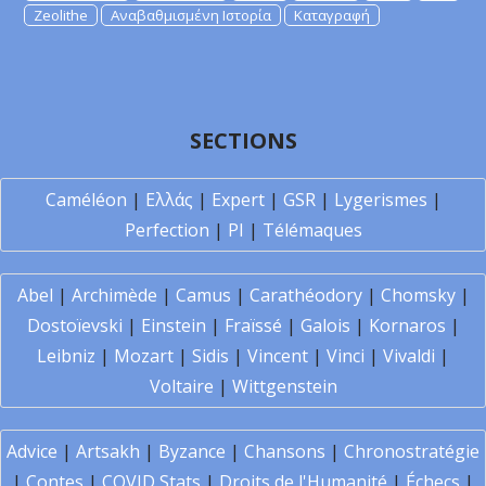
Zeolithe
Αναβαθμισμένη Ιστορία
Καταγραφή
SECTIONS
Caméléon
|
Ελλάς
|
Expert
|
GSR
|
Lygerismes
|
Perfection
|
PI
|
Télémaques
Abel
|
Archimède
|
Camus
|
Carathéodory
|
Chomsky
|
Dostoïevski
|
Einstein
|
Fraïssé
|
Galois
|
Kornaros
|
Leibniz
|
Mozart
|
Sidis
|
Vincent
|
Vinci
|
Vivaldi
|
Voltaire
|
Wittgenstein
Advice
|
Artsakh
|
Byzance
|
Chansons
|
Chronostratégie
|
Contes
|
COVID Stats
|
Droits de l'Humanité
|
Échecs
|