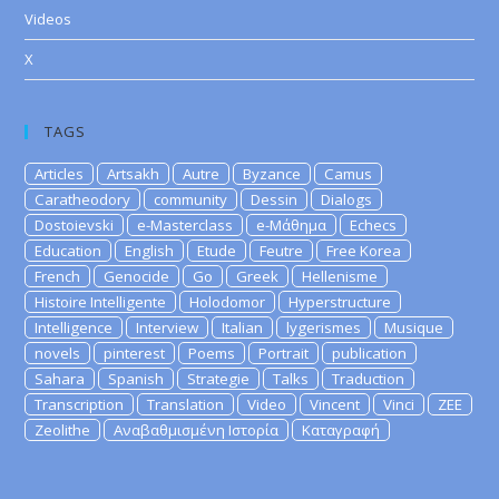
Videos
X
TAGS
Articles
Artsakh
Autre
Byzance
Camus
Caratheodory
community
Dessin
Dialogs
Dostoievski
e-Masterclass
e-Μάθημα
Echecs
Education
English
Etude
Feutre
Free Korea
French
Genocide
Go
Greek
Hellenisme
Histoire Intelligente
Holodomor
Hyperstructure
Intelligence
Interview
Italian
lygerismes
Musique
novels
pinterest
Poems
Portrait
publication
Sahara
Spanish
Strategie
Talks
Traduction
Transcription
Translation
Video
Vincent
Vinci
ZEE
Zeolithe
Αναβαθμισμένη Ιστορία
Καταγραφή