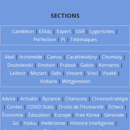
SECTIONS
Caméléon
|
Ελλάς
|
Expert
|
GSR
|
Lygerismes
|
Perfection
|
PI
|
Télémaques
Abel
|
Archimède
|
Camus
|
Carathéodory
|
Chomsky
|
Dostoïevski
|
Einstein
|
Fraïssé
|
Galois
|
Kornaros
|
Leibniz
|
Mozart
|
Sidis
|
Vincent
|
Vinci
|
Vivaldi
|
Voltaire
|
Wittgenstein
Advice
|
Artsakh
|
Byzance
|
Chansons
|
Chronostratégie
|
Contes
|
COVID Stats
|
Droits de l'Humanité
|
Échecs
|
Économie
|
Éducation
|
Europe
|
Free Korea
|
Génocide
|
Go
|
Haïku
|
Hellénisme
|
Histoire Intelligente
|