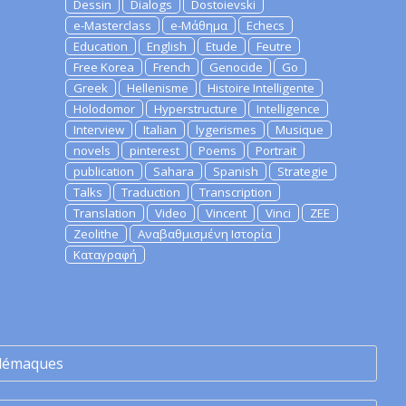
Dessin
Dialogs
Dostoievski
e-Masterclass
e-Μάθημα
Echecs
Education
English
Etude
Feutre
Free Korea
French
Genocide
Go
Greek
Hellenisme
Histoire Intelligente
Holodomor
Hyperstructure
Intelligence
Interview
Italian
lygerismes
Musique
novels
pinterest
Poems
Portrait
publication
Sahara
Spanish
Strategie
Talks
Traduction
Transcription
Translation
Video
Vincent
Vinci
ZEE
Zeolithe
Αναβαθμισμένη Ιστορία
Καταγραφή
lémaques