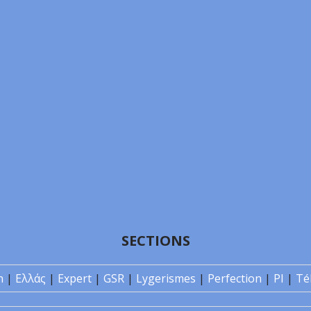
SECTIONS
n
|
Ελλάς
|
Expert
|
GSR
|
Lygerismes
|
Perfection
|
PI
|
Té