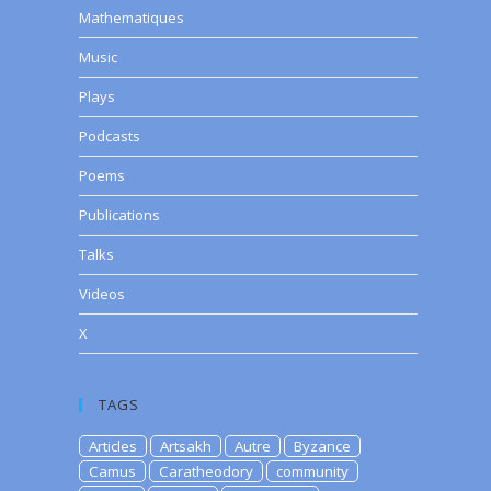
Mathematiques
Music
Plays
Podcasts
Poems
Publications
Talks
Videos
X
TAGS
Articles
Artsakh
Autre
Byzance
Camus
Caratheodory
community