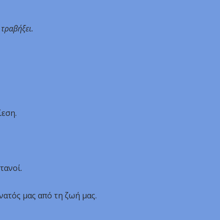
 τραβήξει.
ίεση.
τανοί.
νατός μας από τη ζωή μας.