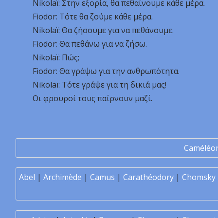
Nikolaï: Στην εξορία, θα πεθαίνουμε κάθε μέρα.
Fiodor: Τότε θα ζούμε κάθε μέρα.
Nikolaï: Θα ζήσουμε για να πεθάνουμε.
Fiodor: Θα πεθάνω για να ζήσω.
Nikolaï: Πώς;
Fiodor: Θα γράψω για την ανθρωπότητα.
Nikolaï: Τότε γράψε για τη δικιά μας!
Οι φρουροί τους παίρνουν μαζί.
Caméléo
Abel
|
Archimède
|
Camus
|
Carathéodory
|
Chomsky