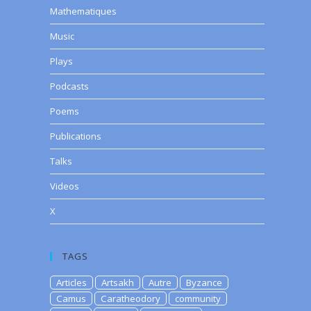
Mathematiques
Music
Plays
Podcasts
Poems
Publications
Talks
Videos
X
TAGS
Articles
Artsakh
Autre
Byzance
Camus
Caratheodory
community