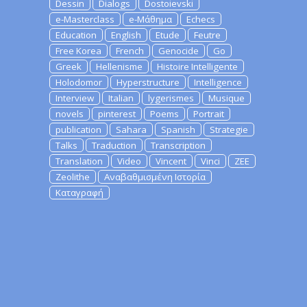
Dessin
Dialogs
Dostoievski
e-Masterclass
e-Μάθημα
Echecs
Education
English
Etude
Feutre
Free Korea
French
Genocide
Go
Greek
Hellenisme
Histoire Intelligente
Holodomor
Hyperstructure
Intelligence
Interview
Italian
lygerismes
Musique
novels
pinterest
Poems
Portrait
publication
Sahara
Spanish
Strategie
Talks
Traduction
Transcription
Translation
Video
Vincent
Vinci
ZEE
Zeolithe
Αναβαθμισμένη Ιστορία
Καταγραφή