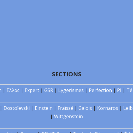
SECTIONS
n
|
Ελλάς
|
Expert
|
GSR
|
Lygerismes
|
Perfection
|
PI
|
Té
|
Dostoïevski
|
Einstein
|
Fraïssé
|
Galois
|
Kornaros
|
Leib
|
Wittgenstein