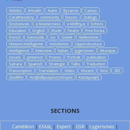
Articles
Artsakh
Autre
Byzance
Camus
Caratheodory
community
Dessin
Dialogs
Dostoievski
e-Masterclass
e-Μάθημα
Echecs
Education
English
Etude
Feutre
Free Korea
French
Genocide
Go
Greek
Hellenisme
Histoire Intelligente
Holodomor
Hyperstructure
Intelligence
Interview
Italian
lygerismes
Musique
novels
pinterest
Poems
Portrait
publication
Sahara
Spanish
Strategie
Talks
Traduction
Transcription
Translation
Video
Vincent
Vinci
ZEE
Zeolithe
Αναβαθμισμένη Ιστορία
Καταγραφή
SECTIONS
Caméléon
|
Ελλάς
|
Expert
|
GSR
|
Lygerismes
|