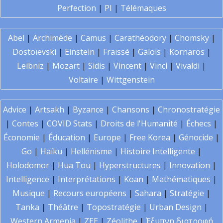
Perfection
|
PI
|
Télémaques
Abel
|
Archimède
|
Camus
|
Carathéodory
|
Chomsky
|
Dostoïevski
|
Einstein
|
Fraïssé
|
Galois
|
Kornaros
|
Leibniz
|
Mozart
|
Sidis
|
Vincent
|
Vinci
|
Vivaldi
|
Voltaire
|
Wittgenstein
Advice
|
Artsakh
|
Byzance
|
Chansons
|
Chronostratégie
|
Contes
|
COVID Stats
|
Droits de l'Humanité
|
Échecs
|
Économie
|
Éducation
|
Europe
|
Free Korea
|
Génocide
|
Go
|
Haïku
|
Hellénisme
|
Histoire Intelligente
|
Holodomor
|
Hua Tou
|
Hyperstructures
|
Innovation
|
Intelligence
|
Interprétations
|
Koan
|
Mathématiques
|
Musique
|
Recours européens
|
Sahara
|
Stratégie
|
Tanka
|
Théâtre
|
Topostratégie
|
Urban Design
|
Western Armenia
|
ZEE
|
Zéolithe
|
Έξυπνη διατροφή