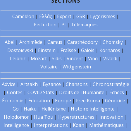
SECTIONS
Caméléon
|
Ελλάς
|
Expert
|
GSR
|
Lygerismes
|
Perfection
|
PI
|
Télémaques
Abel
|
Archimède
|
Camus
|
Carathéodory
|
Chomsky
|
Dostoïevski
|
Einstein
|
Fraïssé
|
Galois
|
Kornaros
|
Leibniz
|
Mozart
|
Sidis
|
Vincent
|
Vinci
|
Vivaldi
|
Voltaire
|
Wittgenstein
Advice
|
Artsakh
|
Byzance
|
Chansons
|
Chronostratégie
|
Contes
|
COVID Stats
|
Droits de l'Humanité
|
Échecs
|
Économie
|
Éducation
|
Europe
|
Free Korea
|
Génocide
|
Go
|
Haïku
|
Hellénisme
|
Histoire Intelligente
|
Holodomor
|
Hua Tou
|
Hyperstructures
|
Innovation
|
Intelligence
|
Interprétations
|
Koan
|
Mathématiques
|