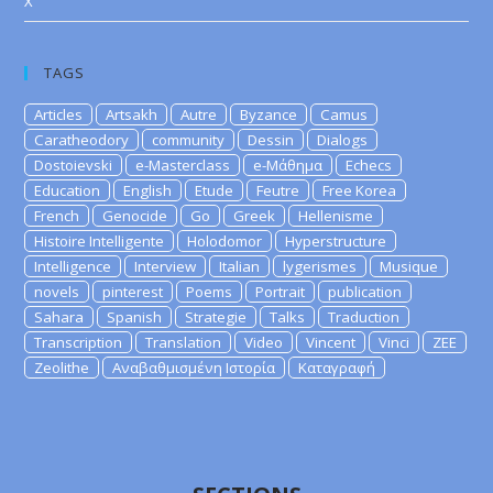
X
TAGS
Articles
Artsakh
Autre
Byzance
Camus
Caratheodory
community
Dessin
Dialogs
Dostoievski
e-Masterclass
e-Μάθημα
Echecs
Education
English
Etude
Feutre
Free Korea
French
Genocide
Go
Greek
Hellenisme
Histoire Intelligente
Holodomor
Hyperstructure
Intelligence
Interview
Italian
lygerismes
Musique
novels
pinterest
Poems
Portrait
publication
Sahara
Spanish
Strategie
Talks
Traduction
Transcription
Translation
Video
Vincent
Vinci
ZEE
Zeolithe
Αναβαθμισμένη Ιστορία
Καταγραφή