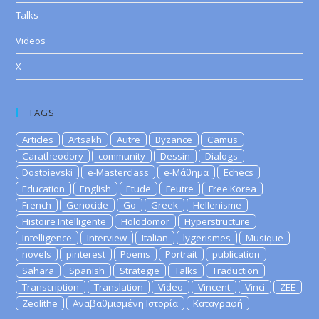
Talks
Videos
X
TAGS
Articles
Artsakh
Autre
Byzance
Camus
Caratheodory
community
Dessin
Dialogs
Dostoievski
e-Masterclass
e-Μάθημα
Echecs
Education
English
Etude
Feutre
Free Korea
French
Genocide
Go
Greek
Hellenisme
Histoire Intelligente
Holodomor
Hyperstructure
Intelligence
Interview
Italian
lygerismes
Musique
novels
pinterest
Poems
Portrait
publication
Sahara
Spanish
Strategie
Talks
Traduction
Transcription
Translation
Video
Vincent
Vinci
ZEE
Zeolithe
Αναβαθμισμένη Ιστορία
Καταγραφή