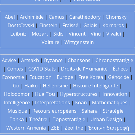
Abel
|
Archimède
|
Camus
|
Carathéodory
|
Chomsky
|
Dostoïevski
|
Einstein
|
Fraïssé
|
Galois
|
Kornaros
|
Leibniz
|
Mozart
|
Sidis
|
Vincent
|
Vinci
|
Vivaldi
|
Voltaire
|
Wittgenstein
Advice
|
Artsakh
|
Byzance
|
Chansons
|
Chronostratégie
|
Contes
|
COVID Stats
|
Droits de l'Humanité
|
Échecs
|
Économie
|
Éducation
|
Europe
|
Free Korea
|
Génocide
|
Go
|
Haïku
|
Hellénisme
|
Histoire Intelligente
|
Holodomor
|
Hua Tou
|
Hyperstructures
|
Innovation
|
Intelligence
|
Interprétations
|
Koan
|
Mathématiques
|
Musique
|
Recours européens
|
Sahara
|
Stratégie
|
Tanka
|
Théâtre
|
Topostratégie
|
Urban Design
|
Western Armenia
|
ZEE
|
Zéolithe
|
Έξυπνη διατροφή