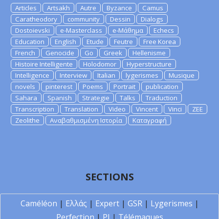
Articles
Artsakh
Autre
Byzance
Camus
Caratheodory
community
Dessin
Dialogs
Dostoievski
e-Masterclass
e-Μάθημα
Echecs
Education
English
Etude
Feutre
Free Korea
French
Genocide
Go
Greek
Hellenisme
Histoire Intelligente
Holodomor
Hyperstructure
Intelligence
Interview
Italian
lygerismes
Musique
novels
pinterest
Poems
Portrait
publication
Sahara
Spanish
Strategie
Talks
Traduction
Transcription
Translation
Video
Vincent
Vinci
ZEE
Zeolithe
Αναβαθμισμένη Ιστορία
Καταγραφή
SECTIONS
Caméléon
|
Ελλάς
|
Expert
|
GSR
|
Lygerismes
|
Perfection
|
PI
|
Télémaques