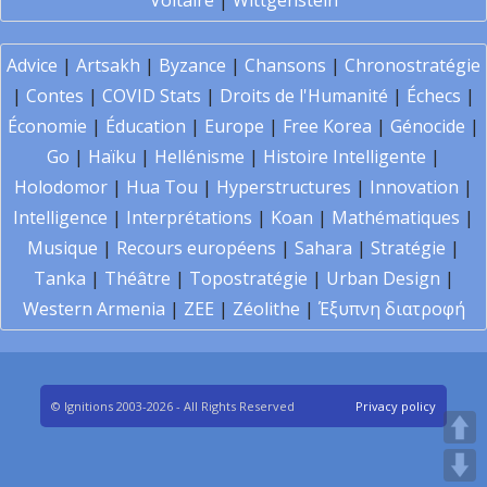
Voltaire
|
Wittgenstein
Advice
|
Artsakh
|
Byzance
|
Chansons
|
Chronostratégie
|
Contes
|
COVID Stats
|
Droits de l'Humanité
|
Échecs
|
Économie
|
Éducation
|
Europe
|
Free Korea
|
Génocide
|
Go
|
Haïku
|
Hellénisme
|
Histoire Intelligente
|
Holodomor
|
Hua Tou
|
Hyperstructures
|
Innovation
|
Intelligence
|
Interprétations
|
Koan
|
Mathématiques
|
Musique
|
Recours européens
|
Sahara
|
Stratégie
|
Tanka
|
Théâtre
|
Topostratégie
|
Urban Design
|
Western Armenia
|
ZEE
|
Zéolithe
|
Έξυπνη διατροφή
© Ignitions 2003-2026 - All Rights Reserved
Privacy policy