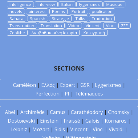
Intelligence
Interview
Italian
lygerismes
Musique
novels
pinterest
Poems
Portrait
publication
Sahara
Spanish
Strategie
Talks
Traduction
Transcription
Translation
Video
Vincent
Vinci
ZEE
Zeolithe
Αναβαθμισμένη Ιστορία
Καταγραφή
SECTIONS
Caméléon
|
Ελλάς
|
Expert
|
GSR
|
Lygerismes
|
Perfection
|
PI
|
Télémaques
Abel
|
Archimède
|
Camus
|
Carathéodory
|
Chomsky
|
Dostoïevski
|
Einstein
|
Fraïssé
|
Galois
|
Kornaros
|
Leibniz
|
Mozart
|
Sidis
|
Vincent
|
Vinci
|
Vivaldi
|