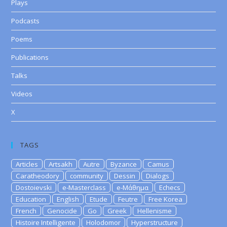
Plays
Podcasts
Poems
Publications
Talks
Videos
X
TAGS
Articles
Artsakh
Autre
Byzance
Camus
Caratheodory
community
Dessin
Dialogs
Dostoievski
e-Masterclass
e-Μάθημα
Echecs
Education
English
Etude
Feutre
Free Korea
French
Genocide
Go
Greek
Hellenisme
Histoire Intelligente
Holodomor
Hyperstructure