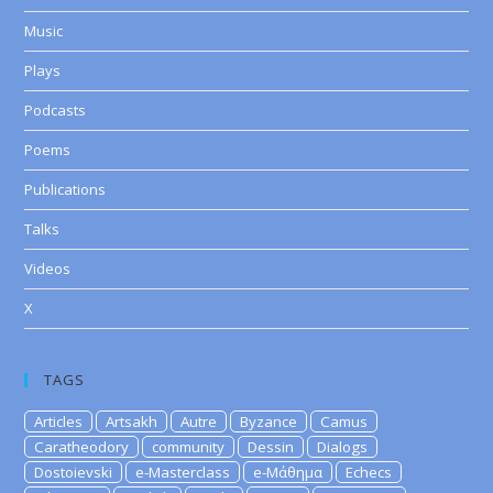
Music
Plays
Podcasts
Poems
Publications
Talks
Videos
X
TAGS
Articles
Artsakh
Autre
Byzance
Camus
Caratheodory
community
Dessin
Dialogs
Dostoievski
e-Masterclass
e-Μάθημα
Echecs