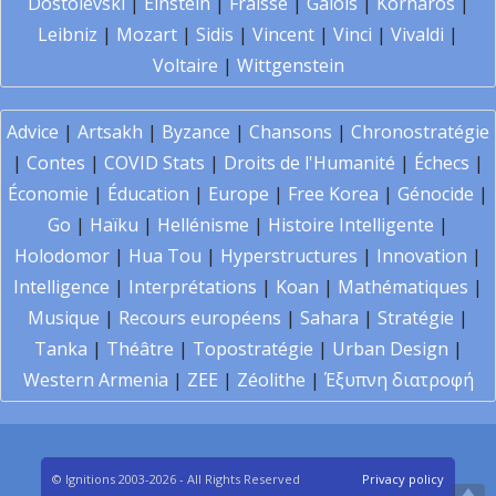
Dostoïevski
|
Einstein
|
Fraïssé
|
Galois
|
Kornaros
|
Leibniz
|
Mozart
|
Sidis
|
Vincent
|
Vinci
|
Vivaldi
|
Voltaire
|
Wittgenstein
Advice
|
Artsakh
|
Byzance
|
Chansons
|
Chronostratégie
|
Contes
|
COVID Stats
|
Droits de l'Humanité
|
Échecs
|
Économie
|
Éducation
|
Europe
|
Free Korea
|
Génocide
|
Go
|
Haïku
|
Hellénisme
|
Histoire Intelligente
|
Holodomor
|
Hua Tou
|
Hyperstructures
|
Innovation
|
Intelligence
|
Interprétations
|
Koan
|
Mathématiques
|
Musique
|
Recours européens
|
Sahara
|
Stratégie
|
Tanka
|
Théâtre
|
Topostratégie
|
Urban Design
|
Western Armenia
|
ZEE
|
Zéolithe
|
Έξυπνη διατροφή
© Ignitions 2003-2026 - All Rights Reserved
Privacy policy