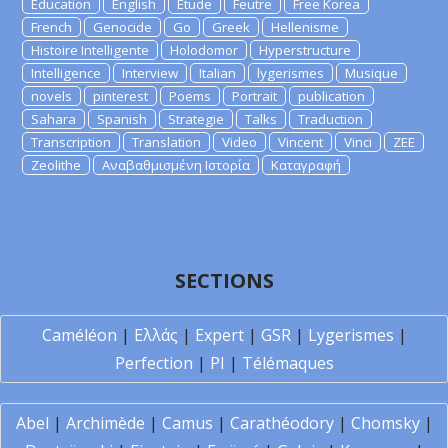
Education
English
Etude
Feutre
Free Korea
French
Genocide
Go
Greek
Hellenisme
Histoire Intelligente
Holodomor
Hyperstructure
Intelligence
Interview
Italian
lygerismes
Musique
novels
pinterest
Poems
Portrait
publication
Sahara
Spanish
Strategie
Talks
Traduction
Transcription
Translation
Video
Vincent
Vinci
ZEE
Zeolithe
Αναβαθμισμένη Ιστορία
Καταγραφή
SECTIONS
Caméléon
|
Ελλάς
|
Expert
|
GSR
|
Lygerismes
|
Perfection
|
PI
|
Télémaques
Abel
|
Archimède
|
Camus
|
Carathéodory
|
Chomsky
|