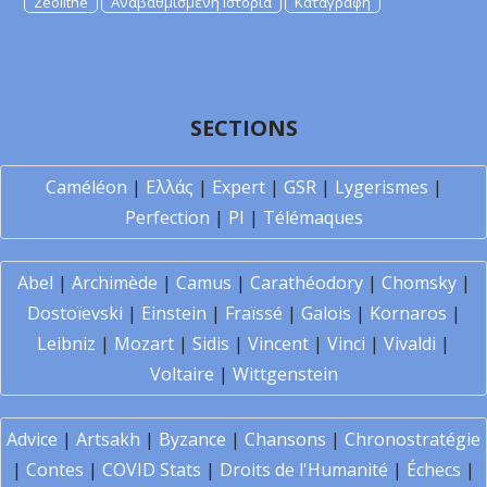
Zeolithe
Αναβαθμισμένη Ιστορία
Καταγραφή
SECTIONS
Caméléon
|
Ελλάς
|
Expert
|
GSR
|
Lygerismes
|
Perfection
|
PI
|
Télémaques
Abel
|
Archimède
|
Camus
|
Carathéodory
|
Chomsky
|
Dostoïevski
|
Einstein
|
Fraïssé
|
Galois
|
Kornaros
|
Leibniz
|
Mozart
|
Sidis
|
Vincent
|
Vinci
|
Vivaldi
|
Voltaire
|
Wittgenstein
Advice
|
Artsakh
|
Byzance
|
Chansons
|
Chronostratégie
|
Contes
|
COVID Stats
|
Droits de l'Humanité
|
Échecs
|