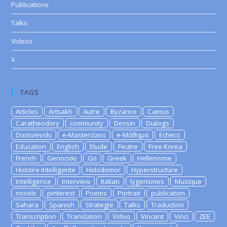
Publications
Talks
Videos
X
TAGS
Articles
Artsakh
Autre
Byzance
Camus
Caratheodory
community
Dessin
Dialogs
Dostoievski
e-Masterclass
e-Μάθημα
Echecs
Education
English
Etude
Feutre
Free Korea
French
Genocide
Go
Greek
Hellenisme
Histoire Intelligente
Holodomor
Hyperstructure
Intelligence
Interview
Italian
lygerismes
Musique
novels
pinterest
Poems
Portrait
publication
Sahara
Spanish
Strategie
Talks
Traduction
Transcription
Translation
Video
Vincent
Vinci
ZEE