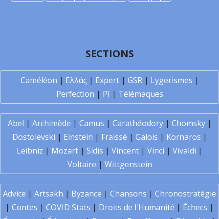
SECTIONS
Caméléon
|
Ελλάς
|
Expert
|
GSR
|
Lygerismes
|
Perfection
|
PI
|
Télémaques
Abel
|
Archimède
|
Camus
|
Carathéodory
|
Chomsky
|
Dostoïevski
|
Einstein
|
Fraïssé
|
Galois
|
Kornaros
|
Leibniz
|
Mozart
|
Sidis
|
Vincent
|
Vinci
|
Vivaldi
|
Voltaire
|
Wittgenstein
Advice
|
Artsakh
|
Byzance
|
Chansons
|
Chronostratégie
|
Contes
|
COVID Stats
|
Droits de l'Humanité
|
Échecs
|