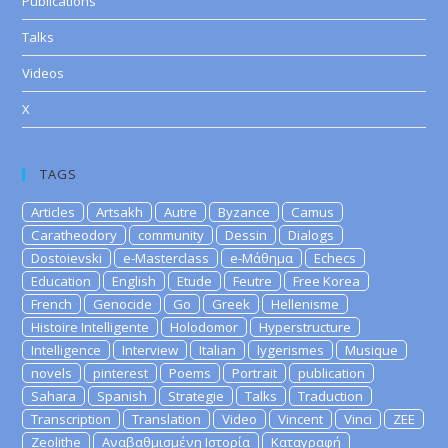
Publications
Talks
Videos
X
TAGS
Articles
Artsakh
Autre
Byzance
Camus
Caratheodory
community
Dessin
Dialogs
Dostoievski
e-Masterclass
e-Μάθημα
Echecs
Education
English
Etude
Feutre
Free Korea
French
Genocide
Go
Greek
Hellenisme
Histoire Intelligente
Holodomor
Hyperstructure
Intelligence
Interview
Italian
lygerismes
Musique
novels
pinterest
Poems
Portrait
publication
Sahara
Spanish
Strategie
Talks
Traduction
Transcription
Translation
Video
Vincent
Vinci
ZEE
Zeolithe
Αναβαθμισμένη Ιστορία
Καταγραφή