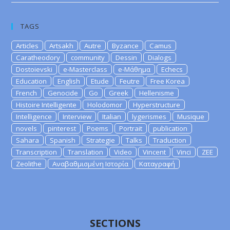
TAGS
Articles
Artsakh
Autre
Byzance
Camus
Caratheodory
community
Dessin
Dialogs
Dostoievski
e-Masterclass
e-Μάθημα
Echecs
Education
English
Etude
Feutre
Free Korea
French
Genocide
Go
Greek
Hellenisme
Histoire Intelligente
Holodomor
Hyperstructure
Intelligence
Interview
Italian
lygerismes
Musique
novels
pinterest
Poems
Portrait
publication
Sahara
Spanish
Strategie
Talks
Traduction
Transcription
Translation
Video
Vincent
Vinci
ZEE
Zeolithe
Αναβαθμισμένη Ιστορία
Καταγραφή
SECTIONS