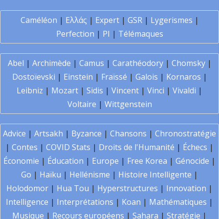
Caméléon
|
Ελλάς
|
Expert
|
GSR
|
Lygerismes
|
Perfection
|
PI
|
Télémaques
Abel
|
Archimède
|
Camus
|
Carathéodory
|
Chomsky
|
Dostoïevski
|
Einstein
|
Fraïssé
|
Galois
|
Kornaros
|
Leibniz
|
Mozart
|
Sidis
|
Vincent
|
Vinci
|
Vivaldi
|
Voltaire
|
Wittgenstein
Advice
|
Artsakh
|
Byzance
|
Chansons
|
Chronostratégie
|
Contes
|
COVID Stats
|
Droits de l'Humanité
|
Échecs
|
Économie
|
Éducation
|
Europe
|
Free Korea
|
Génocide
|
Go
|
Haïku
|
Hellénisme
|
Histoire Intelligente
|
Holodomor
|
Hua Tou
|
Hyperstructures
|
Innovation
|
Intelligence
|
Interprétations
|
Koan
|
Mathématiques
|
Musique
|
Recours européens
|
Sahara
|
Stratégie
|