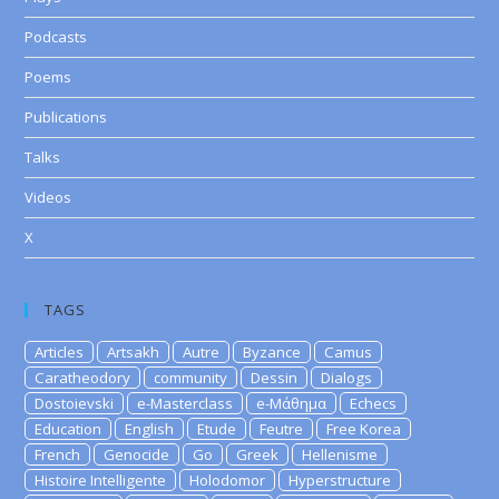
Podcasts
Poems
Publications
Talks
Videos
X
TAGS
Articles
Artsakh
Autre
Byzance
Camus
Caratheodory
community
Dessin
Dialogs
Dostoievski
e-Masterclass
e-Μάθημα
Echecs
Education
English
Etude
Feutre
Free Korea
French
Genocide
Go
Greek
Hellenisme
Histoire Intelligente
Holodomor
Hyperstructure