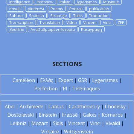
Intelligence
Interview
Italian
lygerismes
Musique
novels
pinterest
Poems
Portrait
publication
Sahara
Spanish
Strategie
Talks
Traduction
Transcription
Translation
Video
Vincent
Vinci
ZEE
Zeolithe
Αναβαθμισμένη Ιστορία
Καταγραφή
SECTIONS
Caméléon
|
Ελλάς
|
Expert
|
GSR
|
Lygerismes
|
Perfection
|
PI
|
Télémaques
Abel
|
Archimède
|
Camus
|
Carathéodory
|
Chomsky
|
Dostoïevski
|
Einstein
|
Fraïssé
|
Galois
|
Kornaros
|
Leibniz
|
Mozart
|
Sidis
|
Vincent
|
Vinci
|
Vivaldi
|
Voltaire
|
Wittgenstein