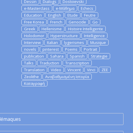
Dessin
Dialogs
Dostoievski
e-Masterclass
e-Μάθημα
Echecs
Education
English
Etude
Feutre
Free Korea
French
Genocide
Go
Greek
Hellenisme
Histoire Intelligente
Holodomor
Hyperstructure
Intelligence
Interview
Italian
lygerismes
Musique
novels
pinterest
Poems
Portrait
publication
Sahara
Spanish
Strategie
Talks
Traduction
Transcription
Translation
Video
Vincent
Vinci
ZEE
Zeolithe
Αναβαθμισμένη Ιστορία
Καταγραφή
lémaques