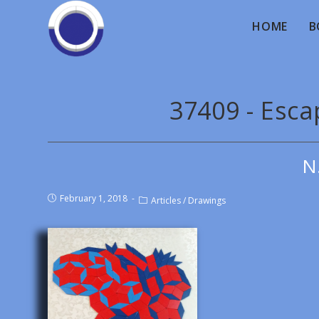
HOME
B
37409 - Esca
N
February 1, 2018
Articles
/
Drawings