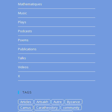
Mathematiques
Music
Plays
Podcasts
Poems
Publications
Talks
Videos
X
TAGS
Articles
Artsakh
Autre
Byzance
Camus
Caratheodory
community