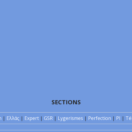
SECTIONS
n
|
Ελλάς
|
Expert
|
GSR
|
Lygerismes
|
Perfection
|
PI
|
Té