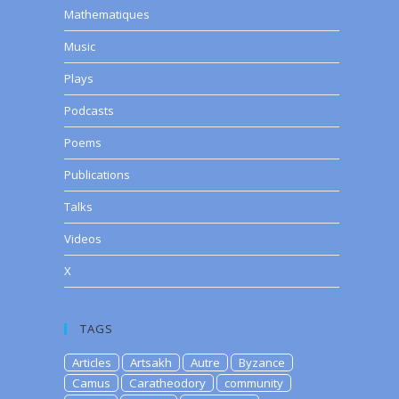
Mathematiques
Music
Plays
Podcasts
Poems
Publications
Talks
Videos
X
TAGS
Articles
Artsakh
Autre
Byzance
Camus
Caratheodory
community