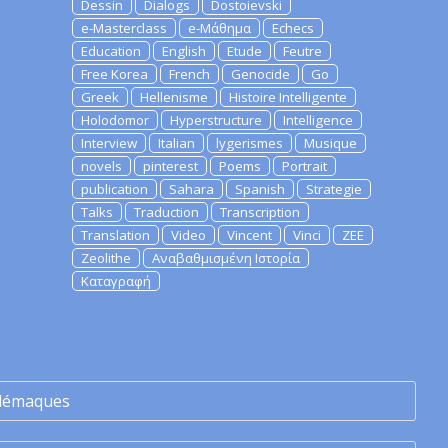
Dessin
Dialogs
Dostoievski
e-Masterclass
e-Μάθημα
Echecs
Education
English
Etude
Feutre
Free Korea
French
Genocide
Go
Greek
Hellenisme
Histoire Intelligente
Holodomor
Hyperstructure
Intelligence
Interview
Italian
lygerismes
Musique
novels
pinterest
Poems
Portrait
publication
Sahara
Spanish
Strategie
Talks
Traduction
Transcription
Translation
Video
Vincent
Vinci
ZEE
Zeolithe
Αναβαθμισμένη Ιστορία
Καταγραφή
lémaques