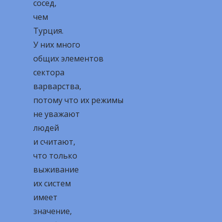
сосед,
чем
Турция.
У них много
общих элементов
сектора
варварства,
потому что их режимы
не уважают
людей
и считают,
что только
выживание
их систем
имеет
значение,