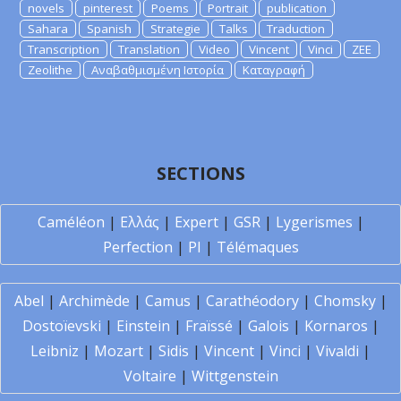
novels
pinterest
Poems
Portrait
publication
Sahara
Spanish
Strategie
Talks
Traduction
Transcription
Translation
Video
Vincent
Vinci
ZEE
Zeolithe
Αναβαθμισμένη Ιστορία
Καταγραφή
SECTIONS
Caméléon
|
Ελλάς
|
Expert
|
GSR
|
Lygerismes
|
Perfection
|
PI
|
Télémaques
Abel
|
Archimède
|
Camus
|
Carathéodory
|
Chomsky
|
Dostoïevski
|
Einstein
|
Fraïssé
|
Galois
|
Kornaros
|
Leibniz
|
Mozart
|
Sidis
|
Vincent
|
Vinci
|
Vivaldi
|
Voltaire
|
Wittgenstein