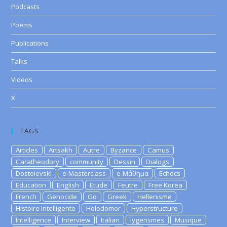
Podcasts
Poems
Publications
Talks
Videos
X
TAGS
Articles
Artsakh
Autre
Byzance
Camus
Caratheodory
community
Dessin
Dialogs
Dostoievski
e-Masterclass
e-Μάθημα
Echecs
Education
English
Etude
Feutre
Free Korea
French
Genocide
Go
Greek
Hellenisme
Histoire Intelligente
Holodomor
Hyperstructure
Intelligence
Interview
Italian
lygerismes
Musique