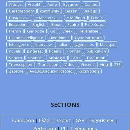
Articles
Artsakh
Autre
Byzance
Camus
Caratheodory
community
Dessin
Dialogs
Dostoievski
e-Masterclass
e-Μάθημα
Echecs
Education
English
Etude
Feutre
Free Korea
French
Genocide
Go
Greek
Hellenisme
Histoire Intelligente
Holodomor
Hyperstructure
Intelligence
Interview
Italian
lygerismes
Musique
novels
pinterest
Poems
Portrait
publication
Sahara
Spanish
Strategie
Talks
Traduction
Transcription
Translation
Video
Vincent
Vinci
ZEE
Zeolithe
Αναβαθμισμένη Ιστορία
Καταγραφή
SECTIONS
Caméléon
|
Ελλάς
|
Expert
|
GSR
|
Lygerismes
|
Perfection
|
PI
|
Télémaques