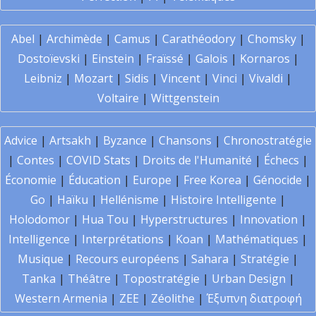
Abel
|
Archimède
|
Camus
|
Carathéodory
|
Chomsky
|
Dostoïevski
|
Einstein
|
Fraïssé
|
Galois
|
Kornaros
|
Leibniz
|
Mozart
|
Sidis
|
Vincent
|
Vinci
|
Vivaldi
|
Voltaire
|
Wittgenstein
Advice
|
Artsakh
|
Byzance
|
Chansons
|
Chronostratégie
|
Contes
|
COVID Stats
|
Droits de l'Humanité
|
Échecs
|
Économie
|
Éducation
|
Europe
|
Free Korea
|
Génocide
|
Go
|
Haïku
|
Hellénisme
|
Histoire Intelligente
|
Holodomor
|
Hua Tou
|
Hyperstructures
|
Innovation
|
Intelligence
|
Interprétations
|
Koan
|
Mathématiques
|
Musique
|
Recours européens
|
Sahara
|
Stratégie
|
Tanka
|
Théâtre
|
Topostratégie
|
Urban Design
|
Western Armenia
|
ZEE
|
Zéolithe
|
Έξυπνη διατροφή