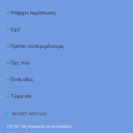
– Υπάρχει περίπτωση…
– Όχι!
– Πρέπει να περιμένουμε;
– Όχι, πια.
– Είναι εδώ;
– Τώρα ναι.
RECENT ARTICLES
107707 - Μη σταματάς να προσφέρεις
August 8, 2026