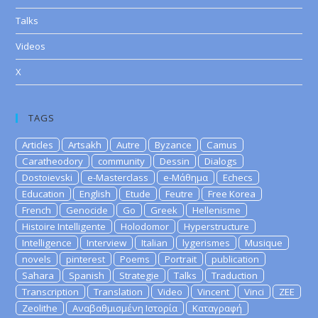
Talks
Videos
X
TAGS
Articles
Artsakh
Autre
Byzance
Camus
Caratheodory
community
Dessin
Dialogs
Dostoievski
e-Masterclass
e-Μάθημα
Echecs
Education
English
Etude
Feutre
Free Korea
French
Genocide
Go
Greek
Hellenisme
Histoire Intelligente
Holodomor
Hyperstructure
Intelligence
Interview
Italian
lygerismes
Musique
novels
pinterest
Poems
Portrait
publication
Sahara
Spanish
Strategie
Talks
Traduction
Transcription
Translation
Video
Vincent
Vinci
ZEE
Zeolithe
Αναβαθμισμένη Ιστορία
Καταγραφή