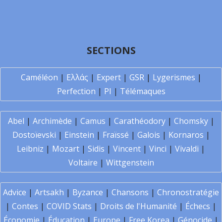
SECTIONS
Caméléon
|
Ελλάς
|
Expert
|
GSR
|
Lygerismes
|
Perfection
|
PI
|
Télémaques
Abel
|
Archimède
|
Camus
|
Carathéodory
|
Chomsky
|
Dostoïevski
|
Einstein
|
Fraïssé
|
Galois
|
Kornaros
|
Leibniz
|
Mozart
|
Sidis
|
Vincent
|
Vinci
|
Vivaldi
|
Voltaire
|
Wittgenstein
Advice
|
Artsakh
|
Byzance
|
Chansons
|
Chronostratégie
|
Contes
|
COVID Stats
|
Droits de l'Humanité
|
Échecs
|
Économie
|
Éducation
|
Europe
|
Free Korea
|
Génocide
|