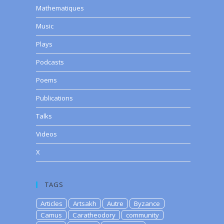
Mathematiques
Music
Plays
Podcasts
Poems
Publications
Talks
Videos
X
TAGS
Articles
Artsakh
Autre
Byzance
Camus
Caratheodory
community