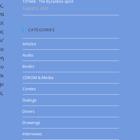
107666 - The Byzantine spirit
ς,
August 8, 2026
να
οί
CATEGORIES
υς
ν’
Articles
δο
Audio
ση
ου
Books
αι
CDROM & Media
ην
Contes
ς.
Dialogs
Divers
Drawings
Interviews