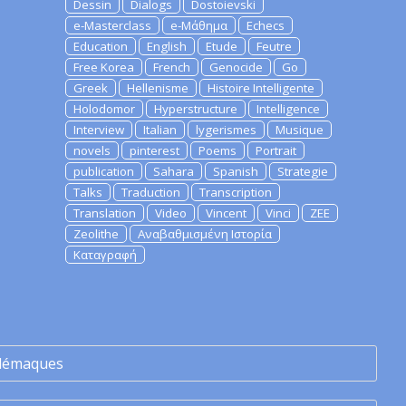
Dessin
Dialogs
Dostoievski
e-Masterclass
e-Μάθημα
Echecs
Education
English
Etude
Feutre
Free Korea
French
Genocide
Go
Greek
Hellenisme
Histoire Intelligente
Holodomor
Hyperstructure
Intelligence
Interview
Italian
lygerismes
Musique
novels
pinterest
Poems
Portrait
publication
Sahara
Spanish
Strategie
Talks
Traduction
Transcription
Translation
Video
Vincent
Vinci
ZEE
Zeolithe
Αναβαθμισμένη Ιστορία
Καταγραφή
lémaques