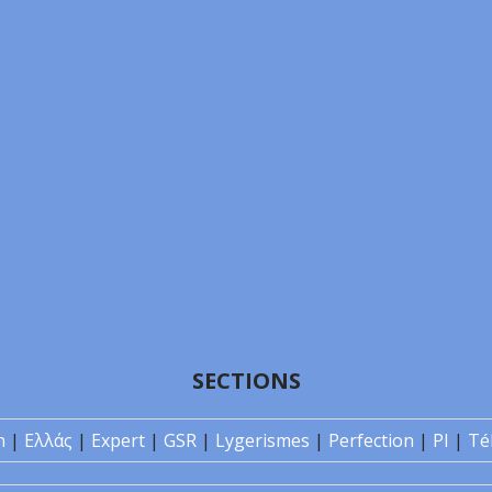
SECTIONS
n
|
Ελλάς
|
Expert
|
GSR
|
Lygerismes
|
Perfection
|
PI
|
Té