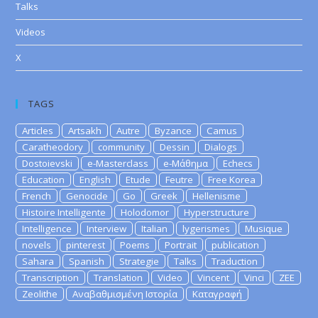
Talks
Videos
X
TAGS
Articles
Artsakh
Autre
Byzance
Camus
Caratheodory
community
Dessin
Dialogs
Dostoievski
e-Masterclass
e-Μάθημα
Echecs
Education
English
Etude
Feutre
Free Korea
French
Genocide
Go
Greek
Hellenisme
Histoire Intelligente
Holodomor
Hyperstructure
Intelligence
Interview
Italian
lygerismes
Musique
novels
pinterest
Poems
Portrait
publication
Sahara
Spanish
Strategie
Talks
Traduction
Transcription
Translation
Video
Vincent
Vinci
ZEE
Zeolithe
Αναβαθμισμένη Ιστορία
Καταγραφή