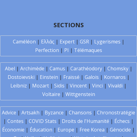
SECTIONS
Caméléon
|
Ελλάς
|
Expert
|
GSR
|
Lygerismes
|
Perfection
|
PI
|
Télémaques
Abel
|
Archimède
|
Camus
|
Carathéodory
|
Chomsky
|
Dostoïevski
|
Einstein
|
Fraïssé
|
Galois
|
Kornaros
|
Leibniz
|
Mozart
|
Sidis
|
Vincent
|
Vinci
|
Vivaldi
|
Voltaire
|
Wittgenstein
Advice
|
Artsakh
|
Byzance
|
Chansons
|
Chronostratégie
|
Contes
|
COVID Stats
|
Droits de l'Humanité
|
Échecs
|
Économie
|
Éducation
|
Europe
|
Free Korea
|
Génocide
|